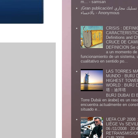
m...
- samsan
¡Gran publicación! شركة تسليك مجاري
بالاحساء
- Anonymous
CRISIS : DEFINI
CARACTERISTICA
Definitions and Ch
CRUCE DE CAMIN
DEFINICION Se de
a un momento de 
funcionamiento de un sistema,
cualitativo en sentido po...
LAS TORRES MA
MUNDO : BURJ D
HIGHEST TOWE
WORLD : BURJ
塔：迪拜塔
BURJ DUBAI El Burj Du
Torre Dubái en árabe) es un ras
encuentra actualmente en const
situado e...
UEFA CUP 2008
LIÉGE Vs SEVIL
06 /11/2008 : 20
RETRANSMISION 
CUP 2008