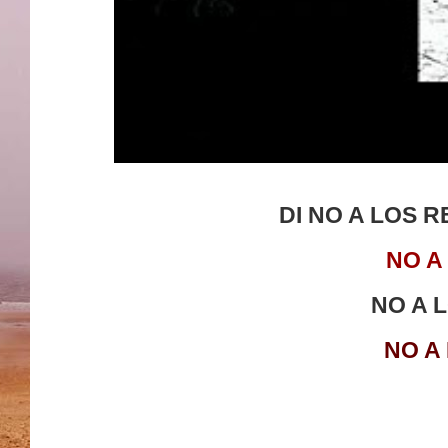
DI NO A LOS 
NO A
NO A 
NO A