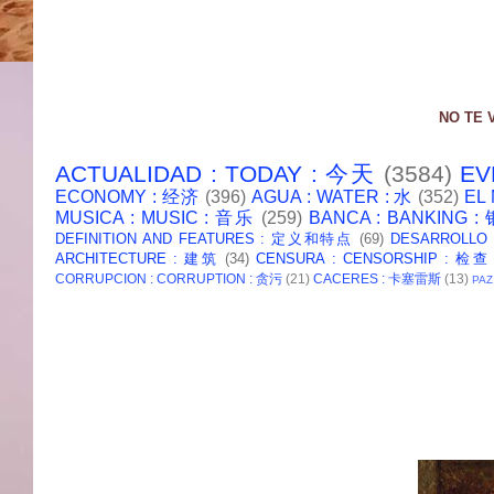
NO TE 
ACTUALIDAD : TODAY : 今天
(3584)
EV
ECONOMY : 经济
(396)
AGUA : WATER : 水
(352)
EL
MUSICA : MUSIC : 音乐
(259)
BANCA : BANKING 
DEFINITION AND FEATURES : 定义和特点
(69)
DESARROLLO
ARCHITECTURE : 建筑
(34)
CENSURA : CENSORSHIP : 检查
CORRUPCION : CORRUPTION : 贪污
(21)
CACERES : 卡塞雷斯
(13)
PAZ