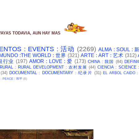
VAYAS TODAVIA, AUN HAY MAS
ENTOS : EVENTS : 活动
(2269)
ALMA : SOUL :
 MUNDO :THE WORLD : 世界
(321)
ARTE : ART : 艺术
(312)
: 银行业
(197)
AMOR : LOVE : 爱
(173)
CHINA : 我国
(84)
DEFINI
 RURAL : RURAL DEVELOPMENT : 农村发展
(44)
CIENCIA : SCIENCE
(34)
DOCUMENTAL : DOCUMENTARY : 纪录片
(31)
EL ARBOL CAIDO 
 : PEACE : 和平
(6)