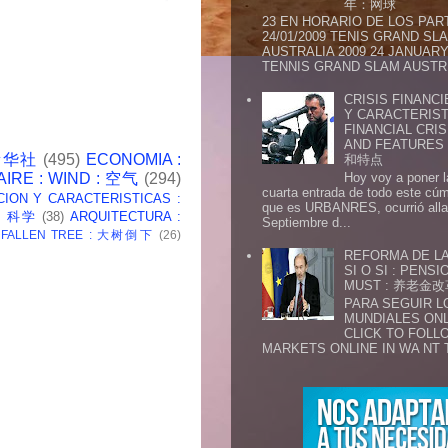
年：网球
23 EN HORARIO DE LOS PAR
24/01/2009 TENIS GRAND SL
AUSTRALIA 2009 24 JANUARY 
TENNIS GRAND SLAM AUSTR.
CRISIS FINANCI
Y CARACTERIST
FINANCIAL CRIS
AND FEATURE
 新华社
(495)
ECONOMIA :
和特点
Hoy voy a poner l
AIRE : WIND : 空气
(294)
cuarta entrada de todo este cú
CION Y CARACTERISTICAS :
que es URBANRES, ocurrió alla 
 : 科学
(38)
ARQUITECTURA :
Septiembre d...
: FALLEN TREE : 大树倒下
(26)
REFORMA DE LA
SI O SI : PENS
MUST : 养老
PARA SEGUIR 
MUNDIALES ONL
CLICK TO FOLL
MARKETS ONLINE IN WA NT 