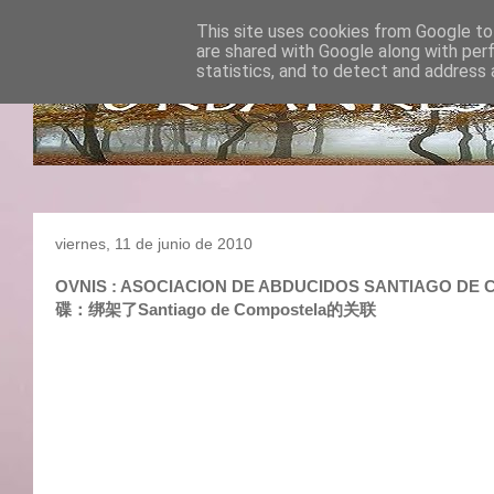
This site uses cookies from Google to 
are shared with Google along with per
statistics, and to detect and address 
viernes, 11 de junio de 2010
OVNIS : ASOCIACION DE ABDUCIDOS SANTIAGO DE 
碟：绑架了Santiago de Compostela的关联