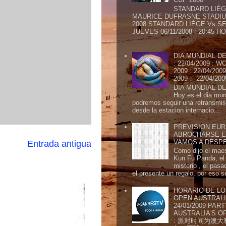
STANDARD LIÉG
MAURICE DUFRASNE STADIU
2008 STANDARD LIÉGE Vs SE
JUEVES 06/11/2008 : 20:45
...
DIA MUNDIAL DE
: 22/04/2009 :
2009 : 22/04/2
2009： 22/04/20
DIA MUNDIAL DE
Hoy es el dia mund
podremos seguir una retransmis
desde la estacion internacio...
PREVISION EURI
ABROCHARSE E
VAMOS A DESP
Entrada antigua
Como dijo el maes
Kun Fu Panda, el 
misterio , el pasa
el presente un regalo, por eso s
HORARIO DE LO
OPEN AUSTRALIA
24/01/2009 PAR
AUSTRALIA'S OP
: 派对时间为澳大