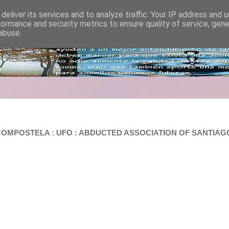
deliver its services and to analyze traffic. Your IP address and 
formance and security metrics to ensure quality of service, gen
abuse.
COMPOSTELA : UFO : ABDUCTED ASSOCIATION OF SANTIAG