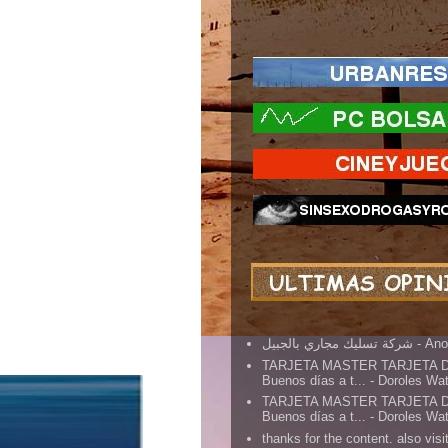
شركة تسليك مجاري بالجبيل
- An
TARJETA MASTER TARJETA 
Buenos días a t...
- Doroles Wa
TARJETA MASTER TARJETA 
Buenos días a t...
- Doroles Wa
thanks for the content. also visit