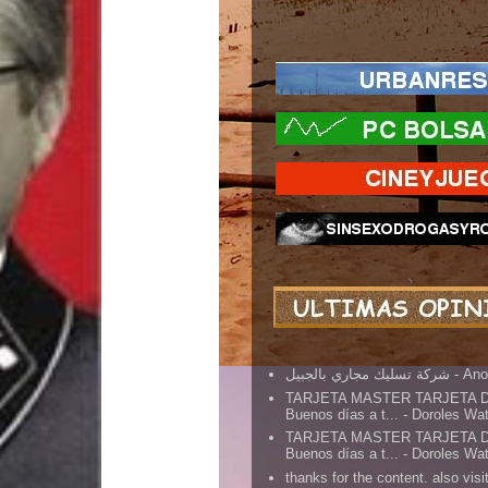
شركة تسليك مجاري بالجبيل
- An
TARJETA MASTER TARJETA 
Buenos días a t...
- Doroles Wa
TARJETA MASTER TARJETA 
Buenos días a t...
- Doroles Wa
thanks for the content. also visit