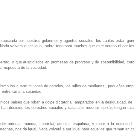
ropiciada por nuestros gobiernos y agentes sociales, los cuales estan gen
. Nada volvera a ser igual, sobre todo para muchos que este verano ni por la
bertad, y que auspiciados en promesas de progreso y de sostenibilidad, cerc
la respuesta de la sociedad.
 mismo los cuatro millones de parados, los miles de medianas , pequeñas emp
 enfrentár a la sociedad .
os paises que roban a golpe dictatorial, amparados en la desigualdad, de 
n decidido los derechos sociales y salariales recortar, quizás tengan razón
er ordenar, mandar, controlar, asediar, esquilmar, y robar a la sociedad,
erechas, nos da igual, Nada volverá a ser igual para aquellos que reman en c