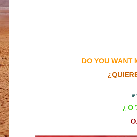
DO YOU WANT 
¿QUIER
IF
¿ O
O