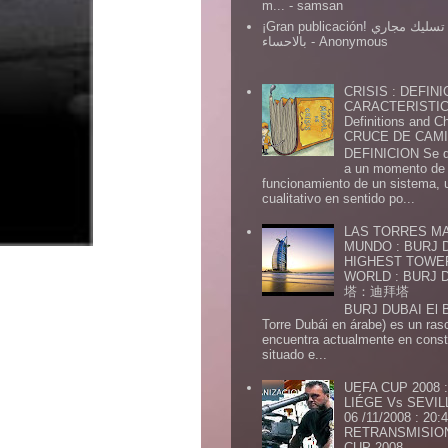
m...
- samsan
¡Gran publicación! شركة تسليك مجاري
بالاحساء
- Anonymous
CRISIS : DEFINI
CARACTERISTICA
Definitions and Ch
CRUCE DE CAMIN
DEFINICION Se de
a un momento de 
funcionamiento de un sistema,
cualitativo en sentido po...
LAS TORRES MA
MUNDO : BURJ D
HIGHEST TOWE
WORLD : BURJ
塔：迪拜塔
BURJ DUBAI El Burj Du
Torre Dubái en árabe) es un ras
encuentra actualmente en const
situado e...
UEFA CUP 2008
LIÉGE Vs SEVIL
06 /11/2008 : 20
RETRANSMISION 
CUP 2008