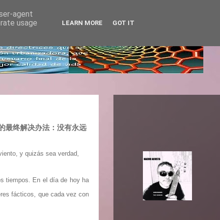
user-agent
erate usage
LEARN MORE
GOT IT
 SAME : 的最终解决办法：没有永远
viento, y quizás sea verdad,
s tiempos. En el día de hoy ha
deres fácticos, que cada vez con