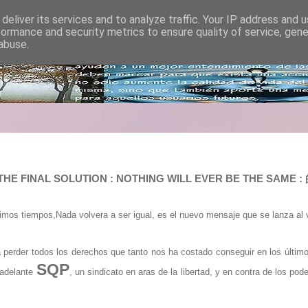
deliver its services and to analyze traffic. Your IP address and 
formance and security metrics to ensure quality of service, gen
abuse.
L : THE FINAL SOLUTION : NOTHING WILL EVER BE THE
imos tiempos,Nada volvera a ser igual, es el nuevo mensaje que se lanza al 
 perder todos los derechos que tanto nos ha costado conseguir en los último
SQP
 adelante
, un sindicato en aras de la libertad, y en contra de los po