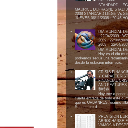
STANDARD LIÉG
MAURICE DUFRASNE STADIU
2008 STANDARD LIÉGE Vs SE
JUEVES 06/11/2008 : 20:45
...
DIA MUNDIAL DE
: 22/04/2009 :
2009 : 22/04/2
2009： 22/04/20
DIA MUNDIAL DE
Hoy es el dia mund
podremos seguir una retransmis
desde la estacion internacio...
CRISIS FINANCI
Y CARACTERIST
FINANCIAL CRIS
AND FEATURE
和特点
Hoy voy a poner l
cuarta entrada de todo este cú
que es URBANRES, ocurrió alla 
Septiembre d...
PREVISION EURI
ABROCHARSE E
VAMOS A DESP