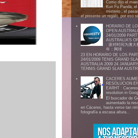
Como dijo el maes
Kun Fu Panda, el 
misterio , el pasa
el presente un regalo, por eso s
HORARIO DE LO
OPEN AUSTRALIA
24/01/2009 PAR
AUSTRALIA'S OP
: 派对时间为澳大
年：网球
23 EN HORARIO DE LOS PAR
24/01/2009 TENIS GRAND SL
AUSTRALIA 2009 24 JANUARY 
TENNIS GRAND SLAM AUSTR.
CACERES AUME
RESOLUCION E
EARHT : Caceres 
resolution in Goo
El buscador de G
aumentado la res
en Cáceres, hasta verse tan ni
fotografía a escasa altura...