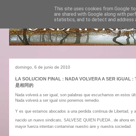
This site uses cookies from Google to 
are shared with Google along with per
statistics, and to detect and address 
domingo, 6 de junio de 2010
LA SOLUCION FINAL : NADA VOLVERA A SER IGUA
是相同的
Nada volverá a ser igual, son palabras que escuchamos en estos últ
Nada volverá a ser igual sino ponemos remedio.
Y es que estamos abocados a una perdida continua de Libertad, y a
nacido un nuevo sindicato, SALVESE QUIEN PUEDA , de ahora en
mayor fuerza intentan contaminar nuestro aire y nuestra sociedad.