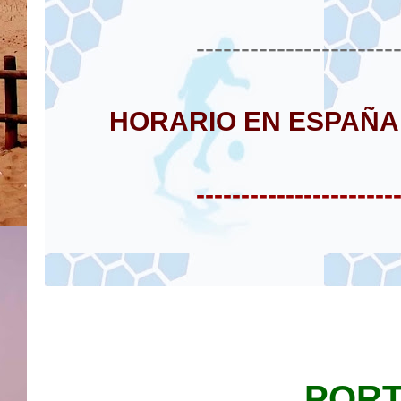
----------------------
HORARIO EN ESPAÑA
----------------------
PORT