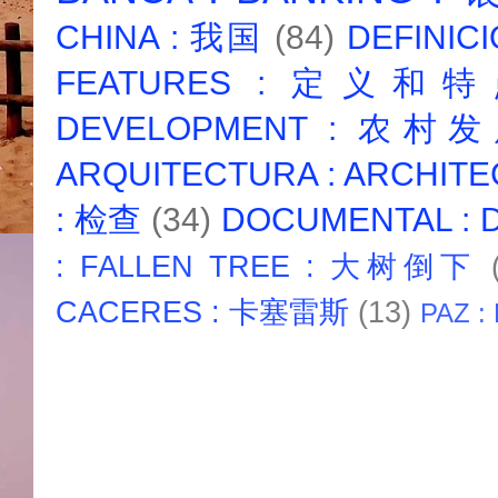
CHINA : 我国
(84)
DEFINICI
FEATURES : 定义和
DEVELOPMENT : 农村
ARQUITECTURA : ARCHIT
: 检查
(34)
DOCUMENTAL :
: FALLEN TREE : 大树倒下
CACERES : 卡塞雷斯
(13)
PAZ :