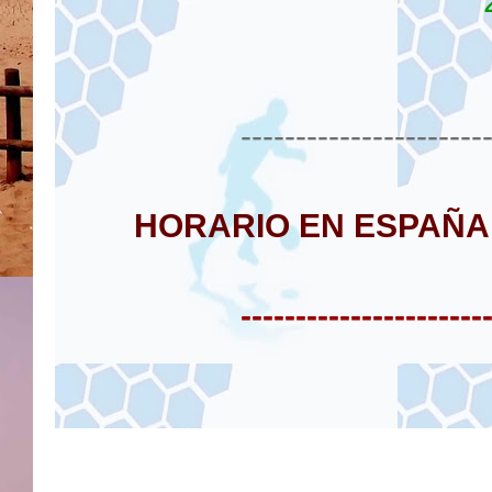
----------------------
HORARIO EN ESPAÑA
----------------------