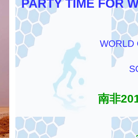
PARTY TIME FOR 
WORLD 
S
南非2