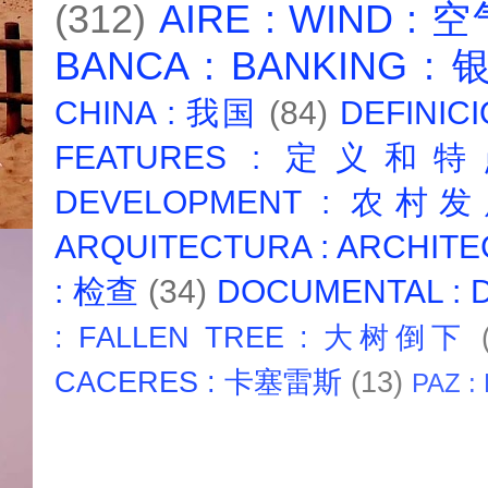
(312)
AIRE : WIND : 
BANCA : BANKING :
CHINA : 我国
(84)
DEFINICI
FEATURES : 定义和
DEVELOPMENT : 农村
ARQUITECTURA : ARCHIT
: 检查
(34)
DOCUMENTAL :
: FALLEN TREE : 大树倒下
CACERES : 卡塞雷斯
(13)
PAZ :