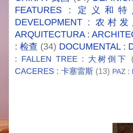
FEATURES : 定义和
DEVELOPMENT : 农村
ARQUITECTURA : ARCHIT
: 检查
(34)
DOCUMENTAL :
: FALLEN TREE : 大树倒下
CACERES : 卡塞雷斯
(13)
PAZ :