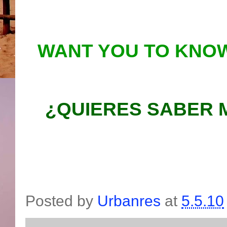
WANT YOU TO KNOW
¿QUIERES SABER 
Posted by
Urbanres
at
5.5.10