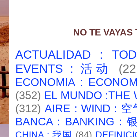
NO TE VAYAS
ACTUALIDAD : T
EVENTS : 活动
(22
ECONOMIA : ECONO
(352)
EL MUNDO :THE
(312)
AIRE : WIND : 
BANCA : BANKING :
CHINA : 我国
(84)
DEFINICI