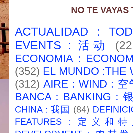
NO TE VAYAS
ACTUALIDAD : T
EVENTS : 活动
(22
ECONOMIA : ECONO
(352)
EL MUNDO :THE
(312)
AIRE : WIND : 
BANCA : BANKING :
CHINA : 我国
(84)
DEFINICI
FEATURES : 定义和