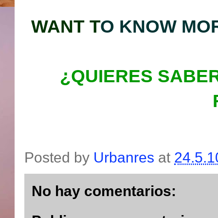
WA
NT T
O KNOW
MOR
¿QUIERES SABER
Posted by
Urbanres
at
24.5.1
No hay comentarios: