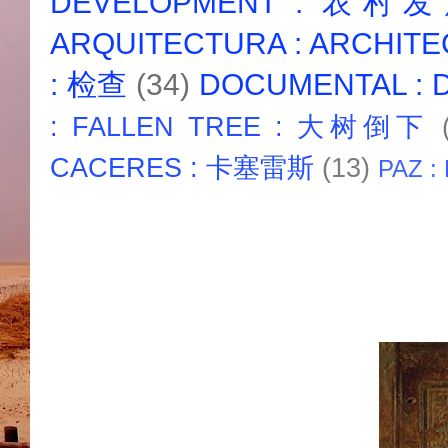
DEVELOPMENT : 农村
ARQUITECTURA : ARCHIT
: 检查
(34)
DOCUMENTAL :
: FALLEN TREE : 大树倒下
CACERES : 卡塞雷斯
(13)
PAZ :