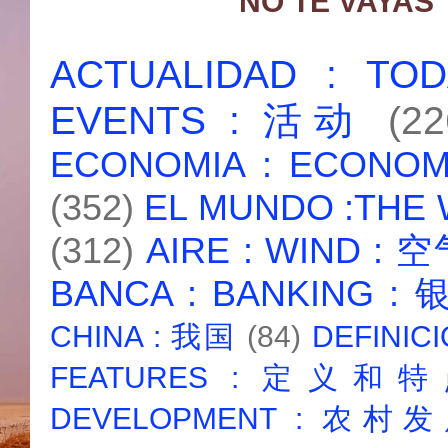
NO TE VAYAS
ACTUALIDAD : T
EVENTS : 活动
(22
ECONOMIA : ECONO
(352)
EL MUNDO :THE
(312)
AIRE : WIND : 
BANCA : BANKING :
CHINA : 我国
(84)
DEFINICI
FEATURES : 定义和
DEVELOPMENT : 农村