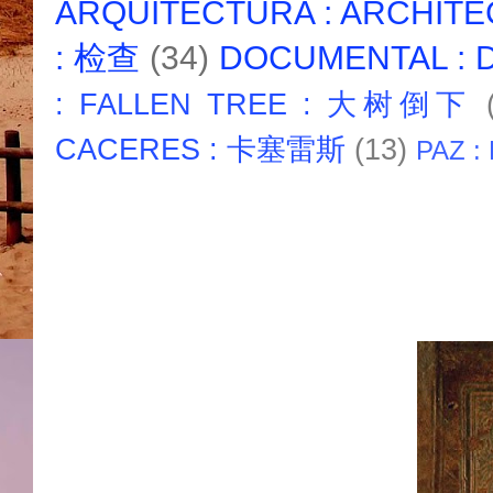
ARQUITECTURA : ARCHIT
: 检查
(34)
DOCUMENTAL :
: FALLEN TREE : 大树倒下
CACERES : 卡塞雷斯
(13)
PAZ :