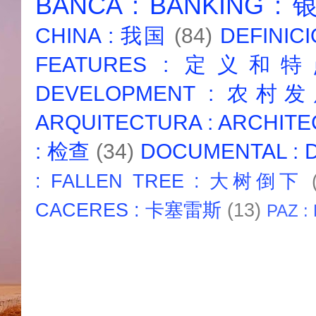
BANCA : BANKING :
CHINA : 我国
(84)
DEFINICI
FEATURES : 定义和
DEVELOPMENT : 农村
ARQUITECTURA : ARCHIT
: 检查
(34)
DOCUMENTAL :
: FALLEN TREE : 大树倒下
CACERES : 卡塞雷斯
(13)
PAZ :