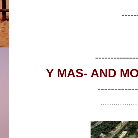
-----
-------------
Y MAS- AND M
------------
.................