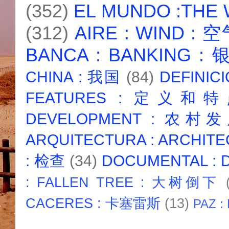
(352)
EL MUNDO :THE
(312)
AIRE : WIND : 
BANCA : BANKING :
CHINA : 我国
(84)
DEFINICI
FEATURES : 定义和
DEVELOPMENT : 农村
ARQUITECTURA : ARCHIT
: 检查
(34)
DOCUMENTAL :
: FALLEN TREE : 大树倒下
CACERES : 卡塞雷斯
(13)
PAZ :