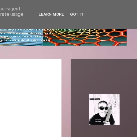
user-agent
erate usage
LEARN MORE
GOT IT