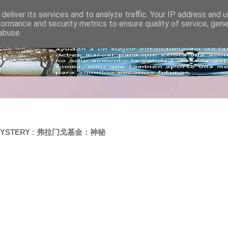
deliver its services and to analyze traffic. Your IP address and 
formance and security metrics to ensure quality of service, gen
abuse.
D: MYSTERY : 弗拉门戈基金：神秘