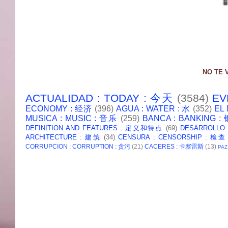
NO TE 
ACTUALIDAD : TODAY : 今天
(3584)
EV
ECONOMY : 经济
(396)
AGUA : WATER : 水
(352)
EL
MUSICA : MUSIC : 音乐
(259)
BANCA : BANKING 
DEFINITION AND FEATURES : 定义和特点
(69)
DESARROLLO
ARCHITECTURE : 建筑
(34)
CENSURA : CENSORSHIP : 检查
CORRUPCION : CORRUPTION : 贪污
(21)
CACERES : 卡塞雷斯
(13)
PAZ