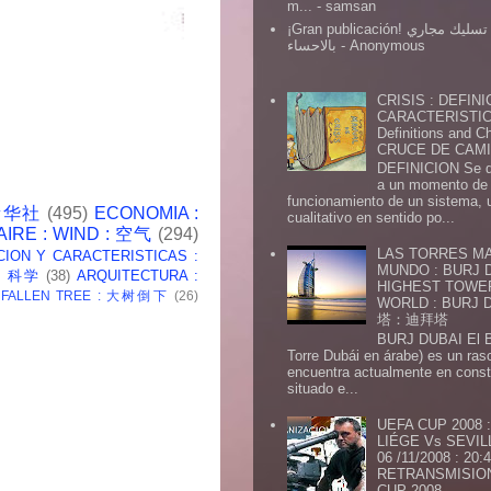
m...
- samsan
¡Gran publicación! شركة تسليك مجاري
بالاحساء
- Anonymous
CRISIS : DEFINI
CARACTERISTICA
Definitions and Ch
CRUCE DE CAMIN
DEFINICION Se de
a un momento de 
funcionamiento de un sistema,
 新华社
(495)
ECONOMIA :
cualitativo en sentido po...
AIRE : WIND : 空气
(294)
LAS TORRES MA
CION Y CARACTERISTICAS :
MUNDO : BURJ D
 : 科学
(38)
ARQUITECTURA :
HIGHEST TOWE
: FALLEN TREE : 大树倒下
(26)
WORLD : BURJ
塔：迪拜塔
BURJ DUBAI El Burj Du
Torre Dubái en árabe) es un ras
encuentra actualmente en const
situado e...
UEFA CUP 2008
LIÉGE Vs SEVIL
06 /11/2008 : 20
RETRANSMISION 
CUP 2008