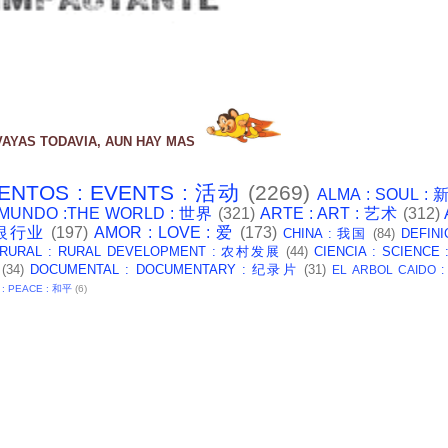
VAYAS TODAVIA, AUN HAY MAS
ENTOS : EVENTS : 活动
(2269)
ALMA : SOUL :
 MUNDO :THE WORLD : 世界
(321)
ARTE : ART : 艺术
(312)
: 银行业
(197)
AMOR : LOVE : 爱
(173)
CHINA : 我国
(84)
DEFINI
 RURAL : RURAL DEVELOPMENT : 农村发展
(44)
CIENCIA : SCIENCE
(34)
DOCUMENTAL : DOCUMENTARY : 纪录片
(31)
EL ARBOL CAIDO 
 : PEACE : 和平
(6)