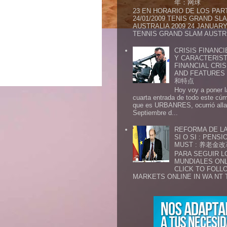
年：网球
23 EN HORARIO DE LOS PAR
24/01/2009 TENIS GRAND SL
AUSTRALIA 2009 24 JANUARY 
TENNIS GRAND SLAM AUSTR.
CRISIS FINANCI
Y CARACTERIST
FINANCIAL CRIS
AND FEATURE
和特点
Hoy voy a poner l
cuarta entrada de todo este cú
que es URBANRES, ocurrió alla 
Septiembre d...
REFORMA DE LA
SI O SI : PENS
MUST : 养老
PARA SEGUIR 
MUNDIALES ONL
CLICK TO FOLL
MARKETS ONLINE IN WA NT 