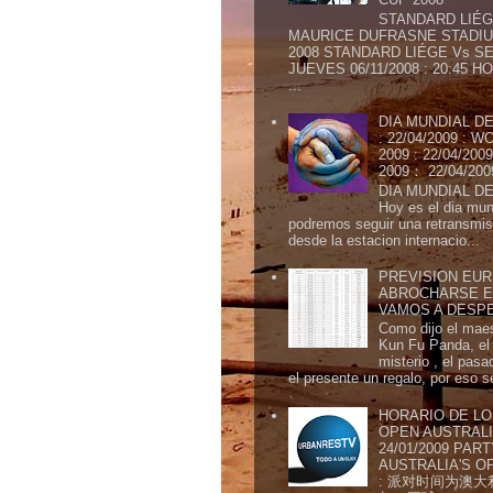
STANDARD LIÉG
MAURICE DUFRASNE STADIU
2008 STANDARD LIÉGE Vs SE
JUEVES 06/11/2008 : 20:45
...
DIA MUNDIAL DE
: 22/04/2009 :
2009 : 22/04/2
2009： 22/04/20
DIA MUNDIAL DE
Hoy es el dia mund
podremos seguir una retransmis
desde la estacion internacio...
PREVISION EURI
ABROCHARSE E
VAMOS A DESP
Como dijo el maes
Kun Fu Panda, el 
misterio , el pasa
el presente un regalo, por eso s
HORARIO DE LO
OPEN AUSTRALIA
24/01/2009 PAR
AUSTRALIA'S OP
: 派对时间为澳大