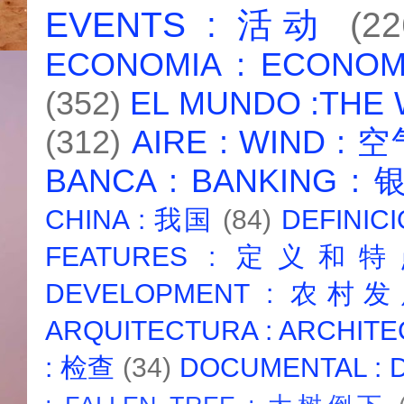
EVENTS : 活动
(22
ECONOMIA : ECONO
(352)
EL MUNDO :THE
(312)
AIRE : WIND : 
BANCA : BANKING :
CHINA : 我国
(84)
DEFINICI
FEATURES : 定义和
DEVELOPMENT : 农村
ARQUITECTURA : ARCHIT
: 检查
(34)
DOCUMENTAL :