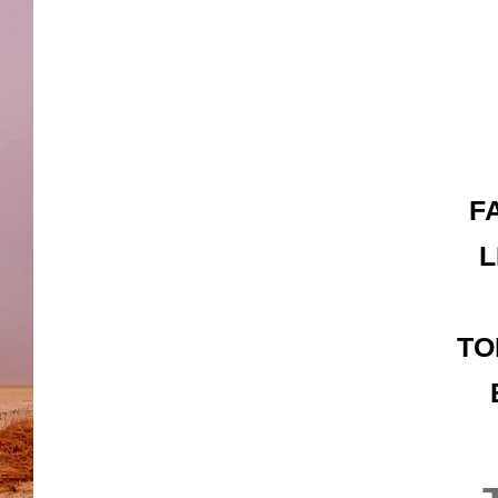
F
L
TO