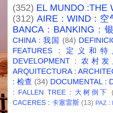
(352)
EL MUNDO :THE
(312)
AIRE : WIND : 
BANCA : BANKING :
CHINA : 我国
(84)
DEFINICI
FEATURES : 定义和
DEVELOPMENT : 农村
ARQUITECTURA : ARCHIT
: 检查
(34)
DOCUMENTAL :
: FALLEN TREE : 大树倒下
CACERES : 卡塞雷斯
(13)
PAZ :