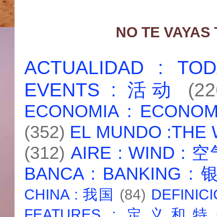
NO TE VAYAS
ACTUALIDAD : T
EVENTS : 活动
(22
ECONOMIA : ECONO
(352)
EL MUNDO :THE
(312)
AIRE : WIND : 
BANCA : BANKING :
CHINA : 我国
(84)
DEFINICI
FEATURES : 定义和