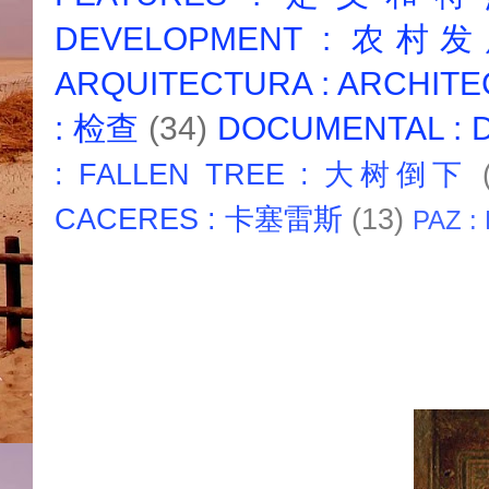
DEVELOPMENT : 农村
ARQUITECTURA : ARCHIT
: 检查
(34)
DOCUMENTAL :
: FALLEN TREE : 大树倒下
CACERES : 卡塞雷斯
(13)
PAZ :