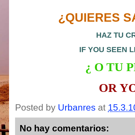
¿QUIERES S
HAZ TU C
IF YOU SEEN 
¿ O
TU P
OR Y
Posted by
Urbanres
at
15.3.1
No hay comentarios: