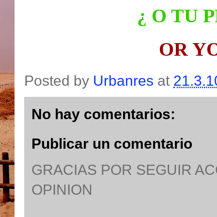
¿ O
TU P
OR Y
Posted by
Urbanres
at
21.3.1
No hay comentarios:
Publicar un comentario
GRACIAS POR SEGUIR A
OPINION