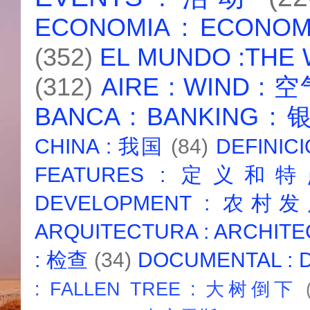
ECONOMIA : ECONO
(352)
EL MUNDO :THE
(312)
AIRE : WIND : 
BANCA : BANKING :
CHINA : 我国
(84)
DEFINICI
FEATURES : 定义和
DEVELOPMENT : 农村
ARQUITECTURA : ARCHIT
: 检查
(34)
DOCUMENTAL :
: FALLEN TREE : 大树倒下