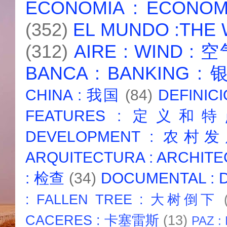
ECONOMIA : ECONO
(352)
EL MUNDO :THE
(312)
AIRE : WIND : 
BANCA : BANKING :
CHINA : 我国
(84)
DEFINICI
FEATURES : 定义和
DEVELOPMENT : 农村
ARQUITECTURA : ARCHIT
: 检查
(34)
DOCUMENTAL :
: FALLEN TREE : 大树倒下
CACERES : 卡塞雷斯
(13)
PAZ :