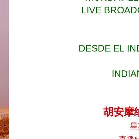
LIVE BROAD
DESDE EL IN
INDIA
胡安摩
星