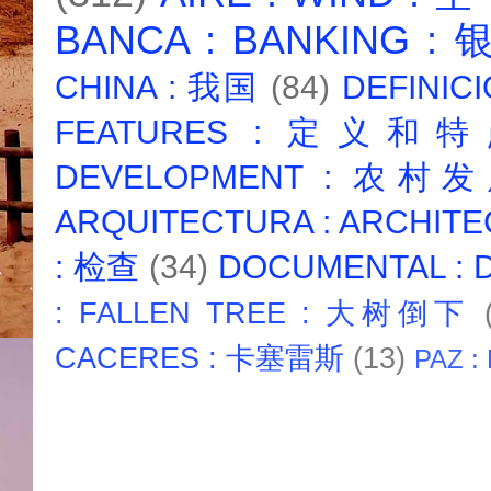
BANCA : BANKING :
CHINA : 我国
(84)
DEFINICI
FEATURES : 定义和
DEVELOPMENT : 农村
ARQUITECTURA : ARCHIT
: 检查
(34)
DOCUMENTAL :
: FALLEN TREE : 大树倒下
CACERES : 卡塞雷斯
(13)
PAZ :