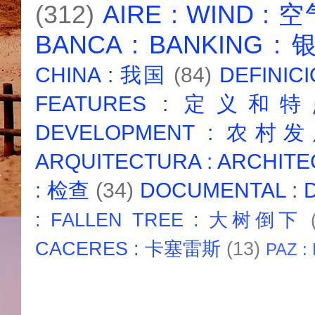
(312)
AIRE : WIND : 
BANCA : BANKING :
CHINA : 我国
(84)
DEFINICI
FEATURES : 定义和
DEVELOPMENT : 农村
ARQUITECTURA : ARCHIT
: 检查
(34)
DOCUMENTAL :
: FALLEN TREE : 大树倒下
CACERES : 卡塞雷斯
(13)
PAZ :