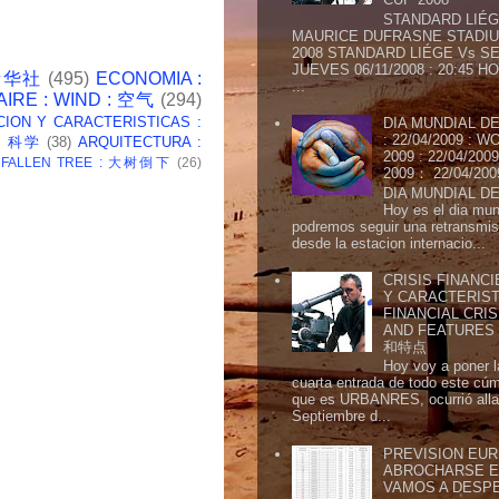
STANDARD LIÉG
MAURICE DUFRASNE STADIU
2008 STANDARD LIÉGE Vs SE
JUEVES 06/11/2008 : 20:45
 新华社
(495)
ECONOMIA :
...
AIRE : WIND : 空气
(294)
CION Y CARACTERISTICAS :
DIA MUNDIAL DE
: 22/04/2009 :
 : 科学
(38)
ARQUITECTURA :
2009 : 22/04/2
: FALLEN TREE : 大树倒下
(26)
2009： 22/04/20
DIA MUNDIAL DE
Hoy es el dia mund
podremos seguir una retransmis
desde la estacion internacio...
CRISIS FINANCI
Y CARACTERIST
FINANCIAL CRIS
AND FEATURE
和特点
Hoy voy a poner l
cuarta entrada de todo este cú
que es URBANRES, ocurrió alla 
Septiembre d...
PREVISION EURI
ABROCHARSE E
VAMOS A DESP