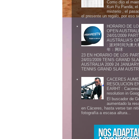
Como dijo el maes
Kun Fu Panda, el 
misterio , el pasa
el presente un regalo, por eso s
HORARIO DE LO
OPEN AUSTRALIA
24/01/2009 PAR
AUSTRALIA'S OP
: 派对时间为澳大
年：网球
23 EN HORARIO DE LOS PAR
24/01/2009 TENIS GRAND SL
AUSTRALIA 2009 24 JANUARY 
TENNIS GRAND SLAM AUSTR.
CACERES AUME
RESOLUCION E
EARHT : Caceres 
resolution in Goo
El buscador de G
aumentado la res
en Cáceres, hasta verse tan ni
fotografía a escasa altura...