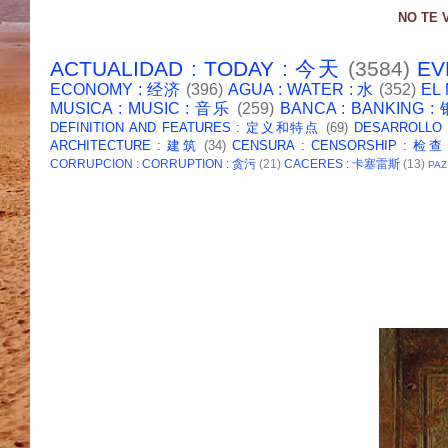
NO TE 
ACTUALIDAD : TODAY : 今天
(3584)
EV
ECONOMY : 经济
(396)
AGUA : WATER : 水
(352)
EL
MUSICA : MUSIC : 音乐
(259)
BANCA : BANKING 
DEFINITION AND FEATURES : 定义和特点
(69)
DESARROLLO
ARCHITECTURE : 建筑
(34)
CENSURA : CENSORSHIP : 检查
CORRUPCION : CORRUPTION : 贪污
(21)
CACERES : 卡塞雷斯
(13)
PAZ