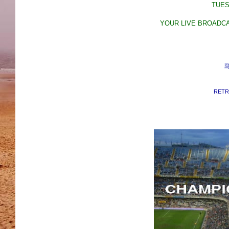
TUES
YOUR LIVE BROADCAS
马
RET