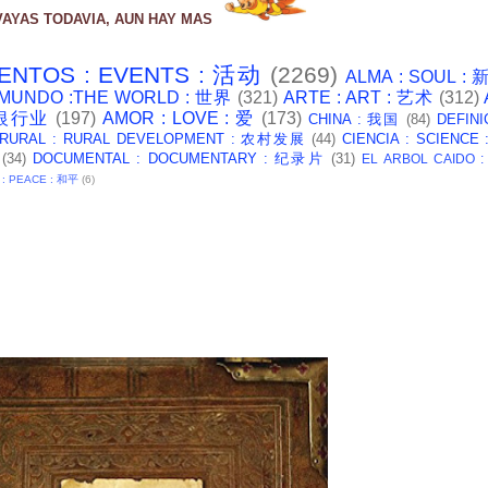
VAYAS TODAVIA, AUN HAY MAS
ENTOS : EVENTS : 活动
(2269)
ALMA : SOUL :
 MUNDO :THE WORLD : 世界
(321)
ARTE : ART : 艺术
(312)
: 银行业
(197)
AMOR : LOVE : 爱
(173)
CHINA : 我国
(84)
DEFINI
 RURAL : RURAL DEVELOPMENT : 农村发展
(44)
CIENCIA : SCIENCE
(34)
DOCUMENTAL : DOCUMENTARY : 纪录片
(31)
EL ARBOL CAIDO 
 : PEACE : 和平
(6)