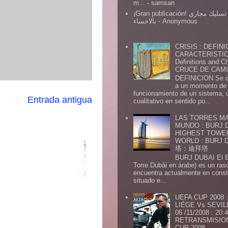
m...
- samsan
¡Gran publicación! شركة تسليك مجاري
بالاحساء
- Anonymous
CRISIS : DEFINI
CARACTERISTICA
Definitions and Ch
CRUCE DE CAMIN
DEFINICION Se de
a un momento de 
funcionamiento de un sistema,
Entrada antigua
cualitativo en sentido po...
LAS TORRES MA
MUNDO : BURJ D
HIGHEST TOWE
WORLD : BURJ
塔：迪拜塔
BURJ DUBAI El Burj Du
Torre Dubái en árabe) es un ras
encuentra actualmente en const
situado e...
UEFA CUP 2008
LIÉGE Vs SEVIL
06 /11/2008 : 20
RETRANSMISION 
CUP 2008