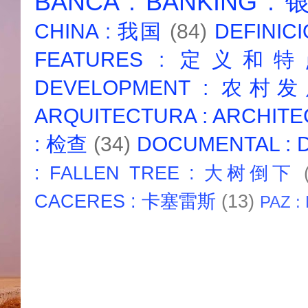
BANCA : BANKING :
CHINA : 我国
(84)
DEFINICI
FEATURES : 定义和
DEVELOPMENT : 农村
ARQUITECTURA : ARCHIT
: 检查
(34)
DOCUMENTAL :
: FALLEN TREE : 大树倒下
CACERES : 卡塞雷斯
(13)
PAZ :