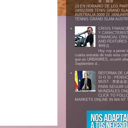
年：网球
23 EN HORARIO DE LOS PAR
24/01/2009 TENIS GRAND SL
AUSTRALIA 2009 24 JANUARY 
TENNIS GRAND SLAM AUSTR.
CRISIS FINANCI
Y CARACTERIST
FINANCIAL CRIS
AND FEATURE
和特点
Hoy voy a poner l
cuarta entrada de todo este cú
que es URBANRES, ocurrió alla 
Septiembre d...
REFORMA DE LA
SI O SI : PENS
MUST : 养老
PARA SEGUIR 
MUNDIALES ONL
CLICK TO FOLL
MARKETS ONLINE IN WA NT 