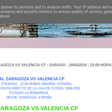
deliver its services and to analyze traffic. Your IP address and 
formance and security metrics to ensure quality of service, gen
abuse.
OZA VS VALENCIA CF : SABADO : 18/03/2010 : 22:00 HORAS
AL ZARAGOZA VS VALENCIA CF
27/03/2010 : 22:00 HORAS (MADRID, ESPAÑA)
ON EN DIRECTO DE LA LIGA DE FUTBOL 2009-2010
ESTADIO LA ROMAREDA
DESDE ZARAGOZA, ESPAÑA
ZARAGOZA VS VALENCIA CF