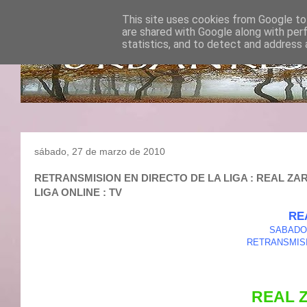
This site uses cookies from Google to 
are shared with Google along with per
statistics, and to detect and address 
sábado, 27 de marzo de 2010
RETRANSMISION EN DIRECTO DE LA LIGA : REAL ZARAG
LIGA ONLINE : TV
RE
SABADO 
RETRANSMISI
REAL 