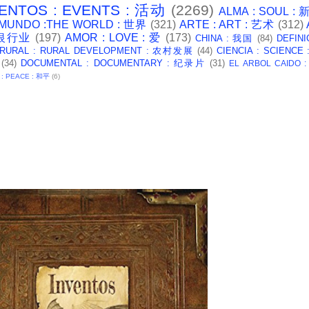
ENTOS : EVENTS : 活动
(2269)
ALMA : SOUL :
 MUNDO :THE WORLD : 世界
(321)
ARTE : ART : 艺术
(312)
: 银行业
(197)
AMOR : LOVE : 爱
(173)
CHINA : 我国
(84)
DEFINI
 RURAL : RURAL DEVELOPMENT : 农村发展
(44)
CIENCIA : SCIENCE
(34)
DOCUMENTAL : DOCUMENTARY : 纪录片
(31)
EL ARBOL CAIDO 
 : PEACE : 和平
(6)