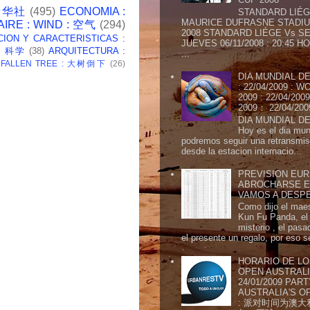
 新华社
(495)
ECONOMIA :
STANDARD LIÉG
MAURICE DUFRASNE STADIU
AIRE : WIND : 空气
(294)
2008 STANDARD LIÉGE Vs SE
CION Y CARACTERISTICAS :
JUEVES 06/11/2008 : 20:45
 : 科学
(38)
ARQUITECTURA :
...
: FALLEN TREE : 大树倒下
(26)
DIA MUNDIAL DE
: 22/04/2009 :
2009 : 22/04/2
2009： 22/04/20
DIA MUNDIAL DE
Hoy es el dia mund
podremos seguir una retransmis
desde la estacion internacio...
PREVISION EURI
ABROCHARSE E
VAMOS A DESP
Como dijo el maes
Kun Fu Panda, el 
misterio , el pasa
el presente un regalo, por eso s
HORARIO DE LO
OPEN AUSTRALIA
24/01/2009 PAR
AUSTRALIA'S OP
: 派对时间为澳大