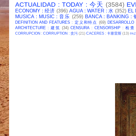
ACTUALIDAD : TODAY : 今天
(3584)
EV
ECONOMY : 经济
(396)
AGUA : WATER : 水
(352)
EL
MUSICA : MUSIC : 音乐
(259)
BANCA : BANKING 
DEFINITION AND FEATURES : 定义和特点
(69)
DESARROLLO
ARCHITECTURE : 建筑
(34)
CENSURA : CENSORSHIP : 检查
CORRUPCION : CORRUPTION : 贪污
(21)
CACERES : 卡塞雷斯
(13)
PAZ