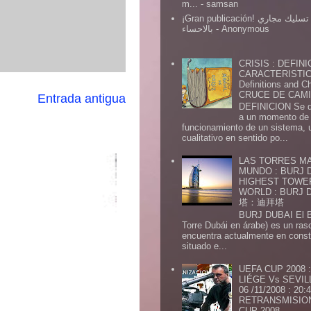
m...
- samsan
¡Gran publicación! شركة تسليك مجاري
بالاحساء
- Anonymous
CRISIS : DEFINI
CARACTERISTICA
Definitions and Ch
CRUCE DE CAMIN
Entrada antigua
DEFINICION Se de
a un momento de 
funcionamiento de un sistema,
cualitativo en sentido po...
LAS TORRES MA
MUNDO : BURJ D
HIGHEST TOWE
WORLD : BURJ
塔：迪拜塔
BURJ DUBAI El Burj Du
Torre Dubái en árabe) es un ras
encuentra actualmente en const
situado e...
UEFA CUP 2008
LIÉGE Vs SEVIL
06 /11/2008 : 20
RETRANSMISION 
CUP 2008