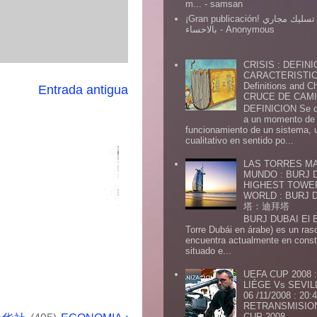
m...
- samsan
¡Gran publicación! شركة تسليك مجاري
بالاحساء
- Anonymous
CRISIS : DEFINI
CARACTERISTICA
Definitions and Ch
Entrada antigua
CRUCE DE CAMIN
DEFINICION Se de
a un momento de 
funcionamiento de un sistema,
cualitativo en sentido po...
LAS TORRES MA
MUNDO : BURJ D
HIGHEST TOWE
WORLD : BURJ
塔：迪拜塔
BURJ DUBAI El Burj Du
Torre Dubái en árabe) es un ras
encuentra actualmente en const
situado e...
UEFA CUP 2008
LIÉGE Vs SEVIL
06 /11/2008 : 20
RETRANSMISION 
CUP 2008