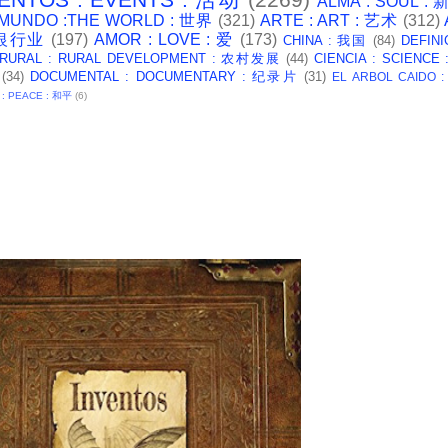
ALMA : SOUL :
 MUNDO :THE WORLD : 世界
(321)
ARTE : ART : 艺术
(312)
: 银行业
(197)
AMOR : LOVE : 爱
(173)
CHINA : 我国
(84)
DEFINI
 RURAL : RURAL DEVELOPMENT : 农村发展
(44)
CIENCIA : SCIENCE
(34)
DOCUMENTAL : DOCUMENTARY : 纪录片
(31)
EL ARBOL CAIDO 
 : PEACE : 和平
(6)