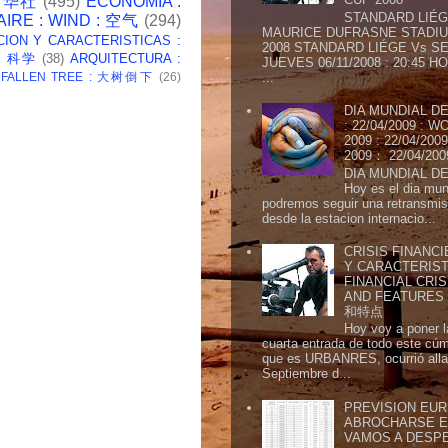
 新华社
(495)
ECONOMIA :
STANDARD LIÉG
AIRE : WIND : 空气
(294)
MAURICE DUFRASNE STADIU
CION Y CARACTERISTICAS :
2008 STANDARD LIÉGE Vs SE
 : 科学
(38)
ARQUITECTURA :
JUEVES 06/11/2008 : 20:45
: FALLEN TREE : 大树倒下
(26)
...
DIA MUNDIAL DE
: 22/04/2009 :
2009 : 22/04/2
2009： 22/04/20
DIA MUNDIAL DE
Hoy es el dia mund
podremos seguir una retransmis
desde la estacion internacio...
CRISIS FINANCI
Y CARACTERIST
FINANCIAL CRIS
AND FEATURE
和特点
Hoy voy a poner l
cuarta entrada de todo este cú
que es URBANRES, ocurrió alla 
Septiembre d...
PREVISION EURI
ABROCHARSE E
VAMOS A DESP