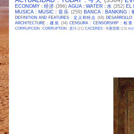
ECONOMY : 经济
(396)
AGUA : WATER : 水
(352)
EL
MUSICA : MUSIC : 音乐
(259)
BANCA : BANKING 
DEFINITION AND FEATURES : 定义和特点
(69)
DESARROLLO
ARCHITECTURE : 建筑
(34)
CENSURA : CENSORSHIP : 检查
CORRUPCION : CORRUPTION : 贪污
(21)
CACERES : 卡塞雷斯
(13)
PAZ