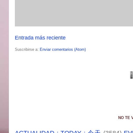
Entrada más reciente
Suscribirse a:
Enviar comentarios (Atom)
NO TE 
ACTUALIDAD : TODAY : 今天
(3584)
EV