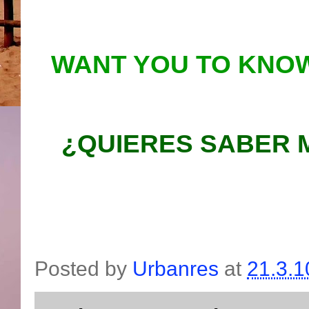
WANT YOU TO KNOW
¿QUIERES SABER 
Posted by
Urbanres
at
21.3.1