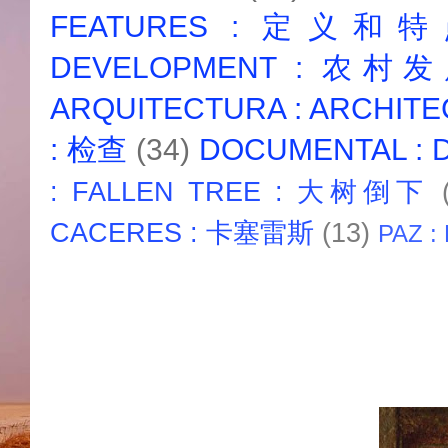
FEATURES : 定义和
DEVELOPMENT : 农村
ARQUITECTURA : ARCHIT
: 检查
(34)
DOCUMENTAL :
: FALLEN TREE : 大树倒下
CACERES : 卡塞雷斯
(13)
PAZ :