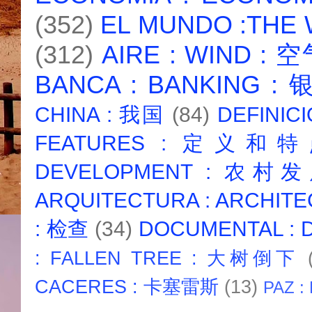
(352)
EL MUNDO :THE
(312)
AIRE : WIND : 
BANCA : BANKING :
CHINA : 我国
(84)
DEFINICI
FEATURES : 定义和
DEVELOPMENT : 农村
ARQUITECTURA : ARCHIT
: 检查
(34)
DOCUMENTAL :
: FALLEN TREE : 大树倒下
CACERES : 卡塞雷斯
(13)
PAZ :