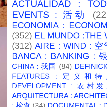
ACTUALIDAD : T
EVENTS : 活动
(22
ECONOMIA : ECONO
(352)
EL MUNDO :THE
(312)
AIRE : WIND : 
BANCA : BANKING :
CHINA : 我国
(84)
DEFINICI
FEATURES : 定义和
DEVELOPMENT : 农村
ARQUITECTURA : ARCHIT
: 检查
(34)
DOCUMENTAL :