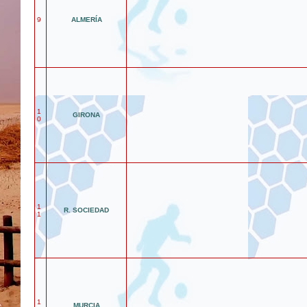
9
ALMERÍA
1
GIRONA
0
1
R. SOCIEDAD
1
1
MURCIA