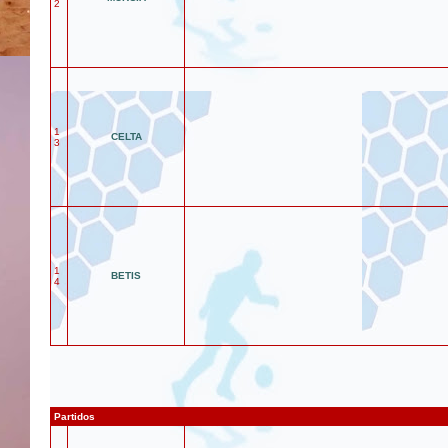
2
1
CELTA
3
1
BETIS
4
Partidos