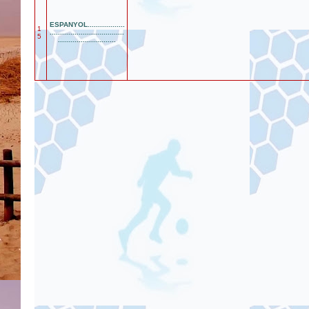
ESPANYOL..................
1
....................................
5
............................