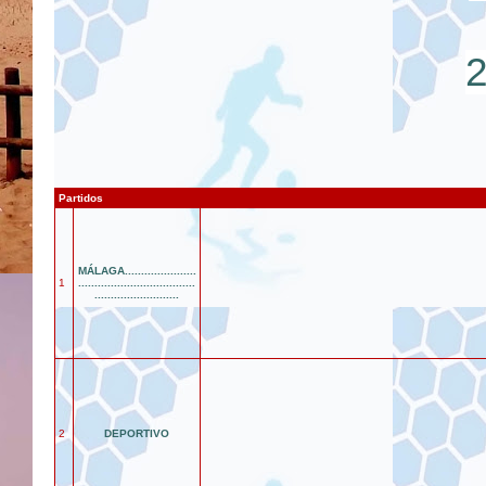
Partidos
MÁLAGA......................
1
....................................
..........................
2
DEPORTIVO