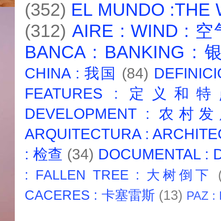
(352)
EL MUNDO :THE
(312)
AIRE : WIND : 
BANCA : BANKING :
CHINA : 我国
(84)
DEFINICI
FEATURES : 定义和
DEVELOPMENT : 农村
ARQUITECTURA : ARCHIT
: 检查
(34)
DOCUMENTAL :
: FALLEN TREE : 大树倒下
CACERES : 卡塞雷斯
(13)
PAZ :