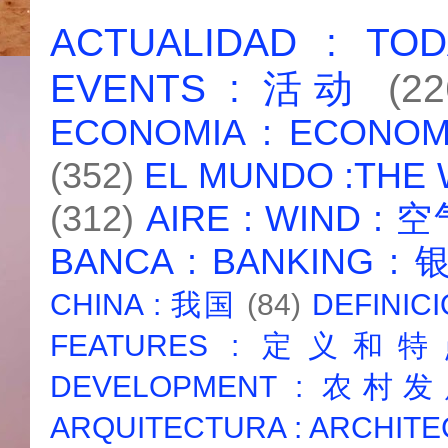
ACTUALIDAD : T
EVENTS : 活动
(22
ECONOMIA : ECONO
(352)
EL MUNDO :THE
(312)
AIRE : WIND : 
BANCA : BANKING :
CHINA : 我国
(84)
DEFINICI
FEATURES : 定义和
DEVELOPMENT : 农村
ARQUITECTURA : ARCHIT