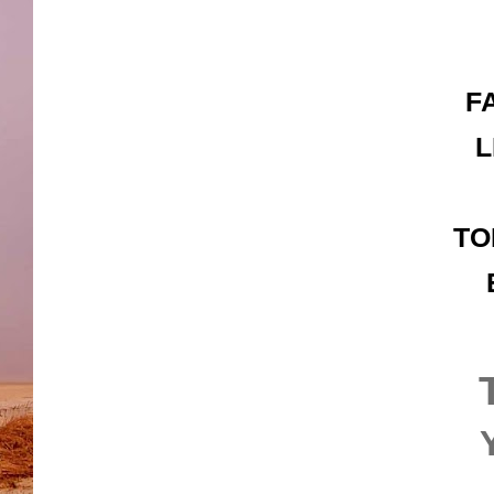
F
L
TO