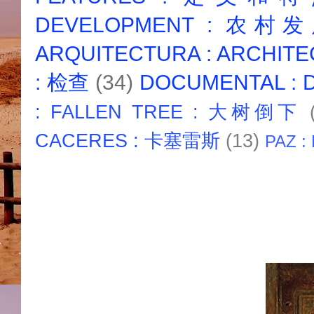
DEVELOPMENT : 农村
ARQUITECTURA : ARCHIT
: 检查
(34)
DOCUMENTAL :
: FALLEN TREE : 大树倒下
CACERES : 卡塞雷斯
(13)
PAZ :