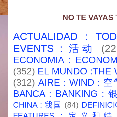
NO TE VAYAS
ACTUALIDAD : T
EVENTS : 活动
(22
ECONOMIA : ECONO
(352)
EL MUNDO :THE
(312)
AIRE : WIND : 
BANCA : BANKING :
CHINA : 我国
(84)
DEFINICI
FEATURES : 定义和