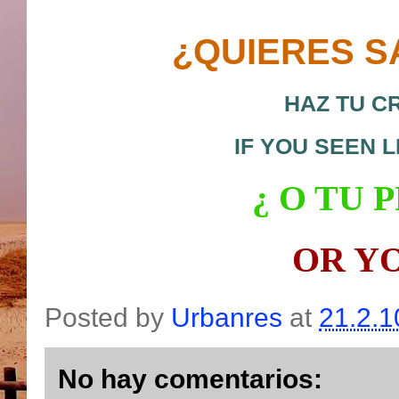
¿QUIERES S
HAZ TU C
IF YOU SEEN 
¿ O
TU P
OR Y
Posted by
Urbanres
at
21.2.1
No hay comentarios: