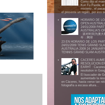
Como dijo el maes
Kun Fu Panda, el 
misterio , el pasa
el presente un regalo, por eso s
HORARIO DE LO
OPEN AUSTRALIA
24/01/2009 PAR
AUSTRALIA'S OP
: 派对时间为澳大
年：网球
23 EN HORARIO DE LOS PAR
24/01/2009 TENIS GRAND SL
AUSTRALIA 2009 24 JANUARY 
TENNIS GRAND SLAM AUSTR.
CACERES AUME
RESOLUCION E
EARHT : Caceres 
resolution in Goo
El buscador de G
aumentado la res
en Cáceres, hasta verse tan ni
fotografía a escasa altura...