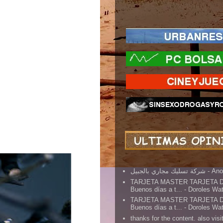
شركة تسليك مجاري بالجبيل
- An
TARJETA MASTER TARJETA 
Buenos días a t...
- Doroles Wa
TARJETA MASTER TARJETA 
Buenos días a t...
- Doroles Wa
thanks for the content. also visit