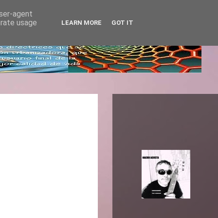
user-agent
erate usage
LEARN MORE
GOT IT