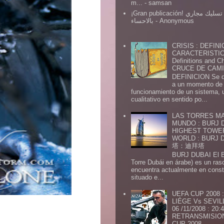
m...
- samsan
¡Gran publicación! شركة تسليك مجاري
بالاحساء
- Anonymous
CRISIS : DEFINI
CARACTERISTICA
Definitions and Ch
CRUCE DE CAMIN
DEFINICION Se de
a un momento de 
funcionamiento de un sistema,
cualitativo en sentido po...
LAS TORRES MA
MUNDO : BURJ D
HIGHEST TOWE
WORLD : BURJ
塔：迪拜塔
BURJ DUBAI El Burj Du
Torre Dubái en árabe) es un ras
encuentra actualmente en const
situado e...
UEFA CUP 2008
LIÉGE Vs SEVIL
06 /11/2008 : 20
RETRANSMISION 
CUP 2008