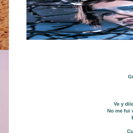
Gu
Ve y dil
No me fui 
Cu