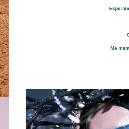
Esperand
Me mant