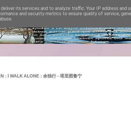
deliver its services and to analyze traffic. Your IP address and 
formance and security metrics to ensure quality of service, gen
abuse.
EN : I WALK ALONE : 余独行 - 塔里图鲁宁