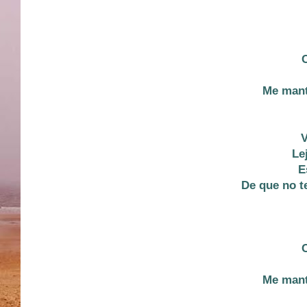
Me mant
V
Le
E
De que no t
Me mant