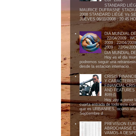
STANDARD LIÉG
MAURICE DUFRASNE STADIU
2008 STANDARD LIÉGE Vs SE
JUEVES 06/11/2008 : 20:45
...
DIA MUNDIAL DE
: 22/04/2009 :
2009 : 22/04/2
2009： 22/04/20
DIA MUNDIAL DE
Hoy es el dia mund
podremos seguir una retransmis
desde la estacion internacio...
CRISIS FINANCI
Y CARACTERIST
FINANCIAL CRIS
AND FEATURE
和特点
Hoy voy a poner l
cuarta entrada de todo este cú
que es URBANRES, ocurrió alla 
Septiembre d...
PREVISION EURI
ABROCHARSE E
VAMOS A DESP