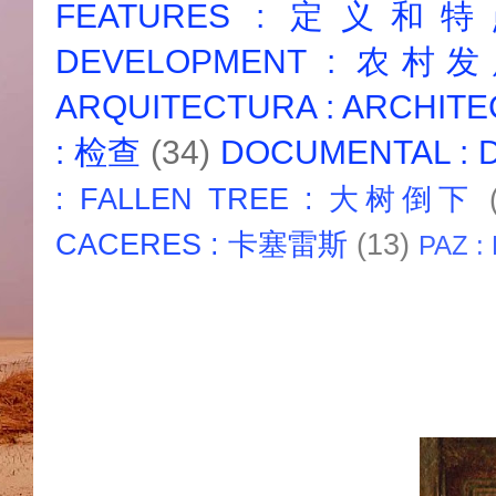
FEATURES : 定义和
DEVELOPMENT : 农村
ARQUITECTURA : ARCHIT
: 检查
(34)
DOCUMENTAL :
: FALLEN TREE : 大树倒下
CACERES : 卡塞雷斯
(13)
PAZ :