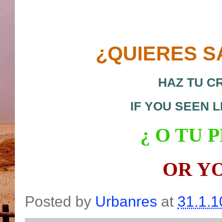
¿QUIERES S
HAZ TU C
IF YOU SEEN 
¿ O
TU P
OR Y
Posted by
Urbanres
at
31.1.1