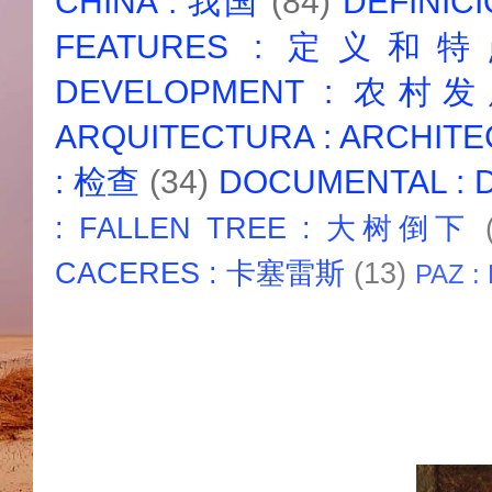
CHINA : 我国
(84)
DEFINICI
FEATURES : 定义和
DEVELOPMENT : 农村
ARQUITECTURA : ARCHIT
: 检查
(34)
DOCUMENTAL :
: FALLEN TREE : 大树倒下
CACERES : 卡塞雷斯
(13)
PAZ :