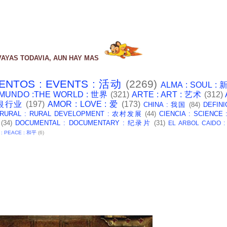
VAYAS TODAVIA, AUN HAY MAS
ENTOS : EVENTS : 活动
(2269)
ALMA : SOUL :
 MUNDO :THE WORLD : 世界
(321)
ARTE : ART : 艺术
(312)
: 银行业
(197)
AMOR : LOVE : 爱
(173)
CHINA : 我国
(84)
DEFINI
 RURAL : RURAL DEVELOPMENT : 农村发展
(44)
CIENCIA : SCIENCE
(34)
DOCUMENTAL : DOCUMENTARY : 纪录片
(31)
EL ARBOL CAIDO 
 : PEACE : 和平
(6)