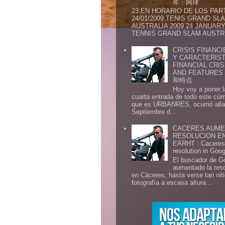
年：网球
23 EN HORARIO DE LOS PAR
24/01/2009 TENIS GRAND SL
AUSTRALIA 2009 24 JANUARY 
TENNIS GRAND SLAM AUSTR.
CRISIS FINANCI
Y CARACTERIST
FINANCIAL CRIS
AND FEATURE
和特点
Hoy voy a poner l
cuarta entrada de todo este cú
que es URBANRES, ocurrió alla 
Septiembre d...
CACERES AUME
RESOLUCION E
EARHT : Caceres 
resolution in Goo
El buscador de G
aumentado la res
en Cáceres, hasta verse tan ni
fotografía a escasa altura...