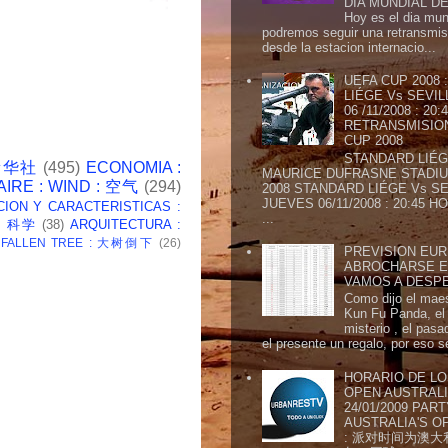
DIA MUNDIAL DE
Hoy es el dia mund
podremos seguir una retransmis
desde la estacion internacio...
UEFA CUP 2008
LIÉGE Vs SEVIL
06 /11/2008 : 20
RETRANSMISION 
CUP 2008
STANDARD LIÉG
 新华社
(495)
ECONOMIA :
MAURICE DUFRASNE STADIU
AIRE : WIND : 空气
(294)
2008 STANDARD LIÉGE Vs SE
JUEVES 06/11/2008 : 20:45
CION Y CARACTERISTICAS :
...
 : 科学
(38)
ARQUITECTURA :
: FALLEN TREE : 大树倒下
(26)
PREVISION EURI
ABROCHARSE E
VAMOS A DESP
Como dijo el maes
Kun Fu Panda, el 
misterio , el pasa
el presente un regalo, por eso s
HORARIO DE LO
OPEN AUSTRALIA
24/01/2009 PAR
AUSTRALIA'S OP
: 派对时间为澳大