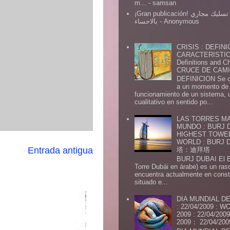
m...
- samsan
¡Gran publicación! شركة تسليك مجاري
بالاحساء
- Anonymous
CRISIS : DEFINI
CARACTERISTICA
Definitions and Ch
CRUCE DE CAMIN
DEFINICION Se de
a un momento de 
funcionamiento de un sistema,
cualitativo en sentido po...
LAS TORRES MA
MUNDO : BURJ D
HIGHEST TOWE
WORLD : BURJ
Entrada antigua
塔：迪拜塔
BURJ DUBAI El Burj Du
Torre Dubái en árabe) es un ras
encuentra actualmente en const
situado e...
DIA MUNDIAL DE
: 22/04/2009 :
2009 : 22/04/2
2009： 22/04/20