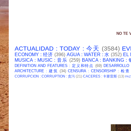
NO TE 
ACTUALIDAD : TODAY : 今天
(3584)
EV
ECONOMY : 经济
(396)
AGUA : WATER : 水
(352)
EL
MUSICA : MUSIC : 音乐
(259)
BANCA : BANKING 
DEFINITION AND FEATURES : 定义和特点
(69)
DESARROLLO
ARCHITECTURE : 建筑
(34)
CENSURA : CENSORSHIP : 检查
CORRUPCION : CORRUPTION : 贪污
(21)
CACERES : 卡塞雷斯
(13)
PAZ