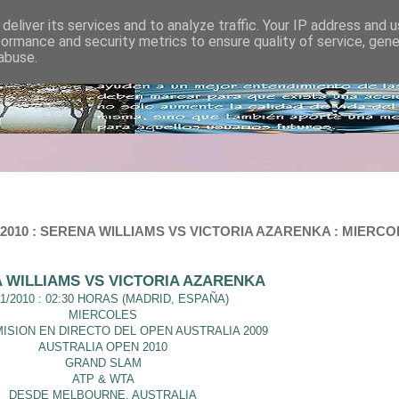
deliver its services and to analyze traffic. Your IP address and 
formance and security metrics to ensure quality of service, gen
abuse.
0 : SERENA WILLIAMS VS VICTORIA AZARENKA : MIERCOLES 
 WILLIAMS VS VICTORIA AZARENKA
01/2010 : 02:30 HORAS (MADRID, ESPAÑA)
MIERCOLES
SION EN DIRECTO DEL OPEN AUSTRALIA 2009
AUSTRALIA OPEN 2010
GRAND SLAM
ATP & WTA
DESDE MELBOURNE, AUSTRALIA