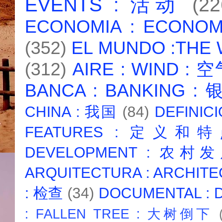
EVENTS : 活动
(22
ECONOMIA : ECONO
(352)
EL MUNDO :THE
(312)
AIRE : WIND : 
BANCA : BANKING :
CHINA : 我国
(84)
DEFINICI
FEATURES : 定义和
DEVELOPMENT : 农村
ARQUITECTURA : ARCHIT
: 检查
(34)
DOCUMENTAL :
: FALLEN TREE : 大树倒下