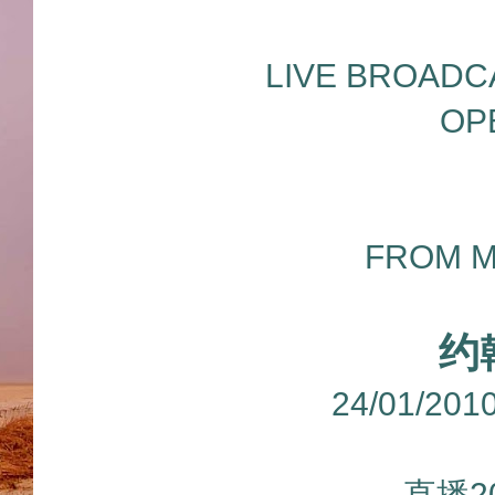
LIVE BROADC
OP
FROM M
约
24/01/2
直播2