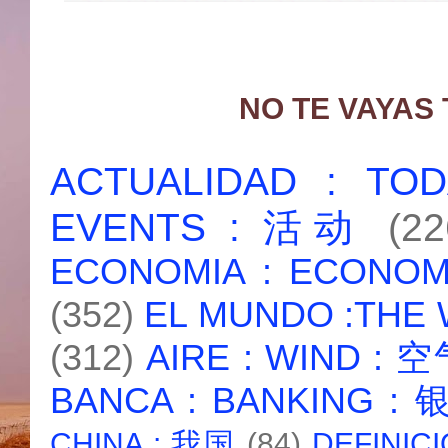
NO TE VAYAS
ACTUALIDAD : T
EVENTS : 活动
(22
ECONOMIA : ECONO
(352)
EL MUNDO :THE
(312)
AIRE : WIND : 
BANCA : BANKING :
CHINA : 我国
(84)
DEFINICI