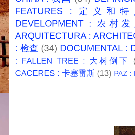
FEATURES : 定义和
DEVELOPMENT : 农村
ARQUITECTURA : ARCHIT
: 检查
(34)
DOCUMENTAL :
: FALLEN TREE : 大树倒下
CACERES : 卡塞雷斯
(13)
PAZ :