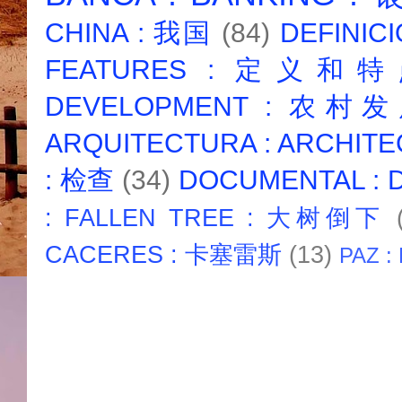
CHINA : 我国
(84)
DEFINICI
FEATURES : 定义和
DEVELOPMENT : 农村
ARQUITECTURA : ARCHIT
: 检查
(34)
DOCUMENTAL :
: FALLEN TREE : 大树倒下
CACERES : 卡塞雷斯
(13)
PAZ :