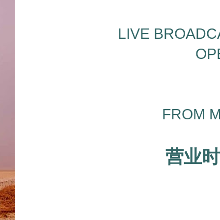
LIVE BROADC
OP
FROM M
营业时