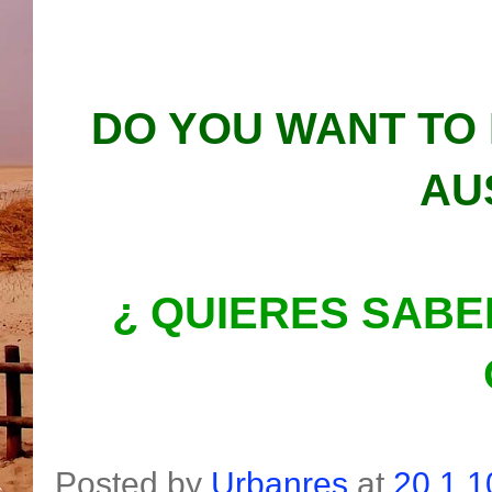
DO YOU WANT TO
AU
¿ QUIERES SABE
Posted by
Urbanres
at
20.1.1