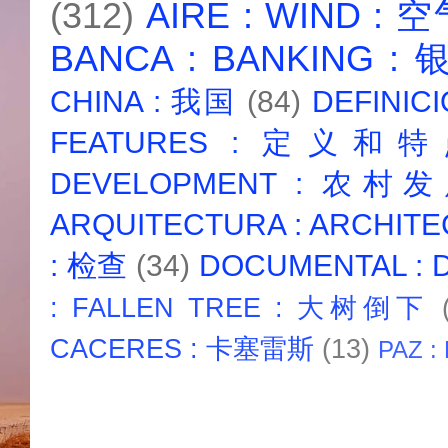
(312)
AIRE : WIND : 
BANCA : BANKING :
CHINA : 我国
(84)
DEFINICI
FEATURES : 定义和
DEVELOPMENT : 农村
ARQUITECTURA : ARCHIT
: 检查
(34)
DOCUMENTAL :
: FALLEN TREE : 大树倒下
CACERES : 卡塞雷斯
(13)
PAZ :