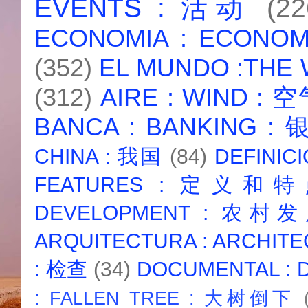
EVENTS : 活动
(22
ECONOMIA : ECONO
(352)
EL MUNDO :THE
(312)
AIRE : WIND : 
BANCA : BANKING :
CHINA : 我国
(84)
DEFINICI
FEATURES : 定义和
DEVELOPMENT : 农村
ARQUITECTURA : ARCHIT
: 检查
(34)
DOCUMENTAL :
: FALLEN TREE : 大树倒下