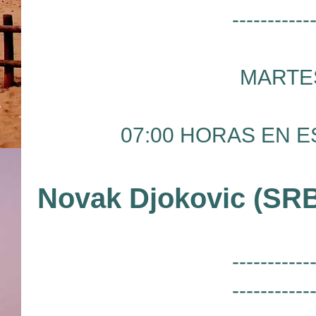
-----------
MARTES
07:00 HORAS EN ES
Novak Djokovic (SRB
-----------
-----------