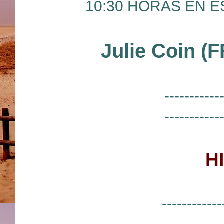
10:30 HORAS EN ES
Julie Coin (
-----------
-----------
H
------------
-----------