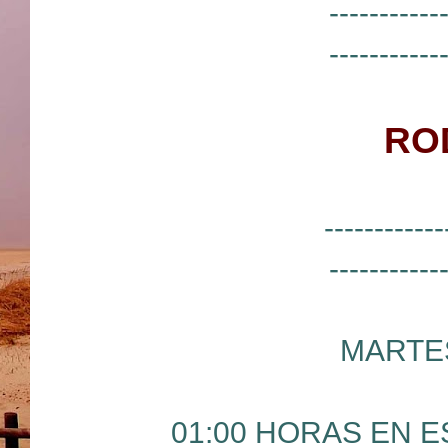
-----------
-----------
RO
------------
-----------
MARTES
01:00 HORAS EN ES