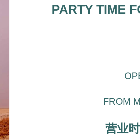
PARTY TIME F
OP
FROM M
营业时