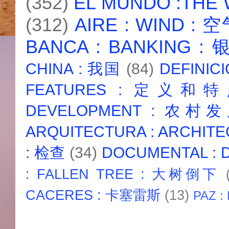
(352)
EL MUNDO :THE
(312)
AIRE : WIND : 
BANCA : BANKING :
CHINA : 我国
(84)
DEFINICI
FEATURES : 定义和
DEVELOPMENT : 农村
ARQUITECTURA : ARCHIT
: 检查
(34)
DOCUMENTAL :
: FALLEN TREE : 大树倒下
CACERES : 卡塞雷斯
(13)
PAZ :