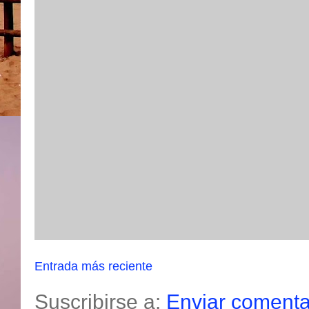
Entrada más reciente
Suscribirse a:
Enviar comenta