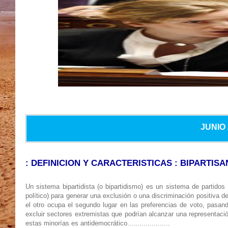
JUNIO 
: DEFINICION Y CARACTERISTICAS : BIPART
Un sistema bipartidista (o bipartidismo) es un sistema de partidos 
político) para generar una exclusión o una discriminación positiva d
el otro ocupa el segundo lugar en las preferencias de voto, pasand
excluir sectores extremistas que podrían alcanzar una representació
estas minorías es antidemocrático.
....................