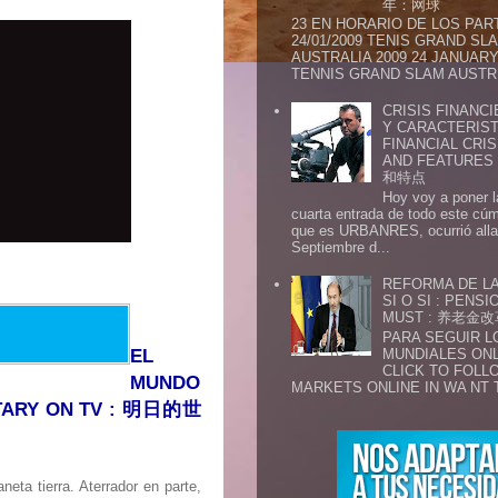
年：网球
23 EN HORARIO DE LOS PAR
24/01/2009 TENIS GRAND SL
AUSTRALIA 2009 24 JANUARY 
TENNIS GRAND SLAM AUSTR.
CRISIS FINANCI
Y CARACTERIST
FINANCIAL CRIS
AND FEATURE
和特点
Hoy voy a poner l
cuarta entrada de todo este cú
que es URBANRES, ocurrió alla 
Septiembre d...
REFORMA DE LA
SI O SI : PENS
MUST : 养老
PARA SEGUIR 
MUNDIALES ONL
EL
CLICK TO FOLL
MUNDO
MARKETS ONLINE IN WA NT 
NTARY ON TV : 明日的世
ta tierra. Aterrador en parte,