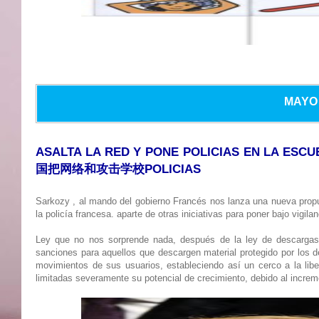
MAYO 
ASALTA LA RED Y PONE POLICIAS EN LA ESC
国把网络和攻击学校POLICIAS
Sarkozy , al mando del gobierno Francés nos lanza una nueva propue
la policía francesa. aparte de otras iniciativas para poner bajo vigil
Ley que no nos sorprende nada, después de la ley de descargas g
sanciones para aquellos que descargen material protegido por los de
movimientos de sus usuarios, estableciendo así un cerco a la lib
limitadas severamente su potencial de crecimiento, debido al increm