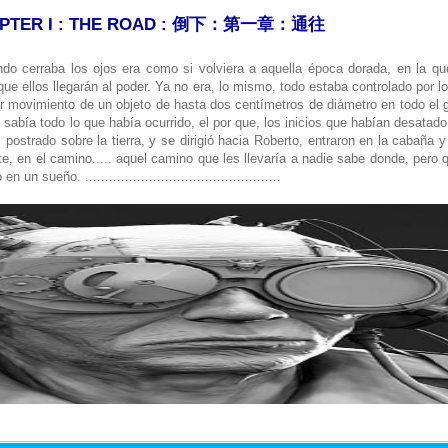
 CHAPTER I : THE ROAD : 倒下：第一章：通往
o cerraba los ojos era como si volviera a aquella época dorada, en la que 
que ellos llegarán al poder.
Ya no era, lo mismo, todo estaba controlado por 
er movimiento de un objeto de hasta dos centímetros de diámetro en todo el g
 sabía todo lo que había ocurrido, el por que, los inicios que habían desatado 
 postrado sobre la tierra, y se dirigió hacia Roberto, entraron en la cabaña y
nte, en el camino..... aquel camino que les llevaría a nadie sabe donde, pero 
ueño. .................................................