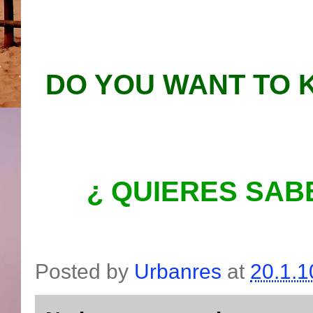
DO YOU WANT TO
¿ QUIERES SAB
Posted by
Urbanres
at
20.1.1