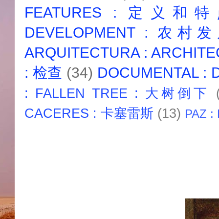
FEATURES : 定义和
DEVELOPMENT : 农村
ARQUITECTURA : ARCHIT
: 检查
(34)
DOCUMENTAL :
: FALLEN TREE : 大树倒下
CACERES : 卡塞雷斯
(13)
PAZ :