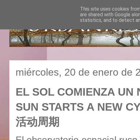
This site uses cookies from
are shared with Google alo
statistics, and to detect a
miércoles, 20 de enero de 
EL SOL COMIENZA UN 
SUN STARTS A NEW 
活动周期
El observatorio espacial ruso