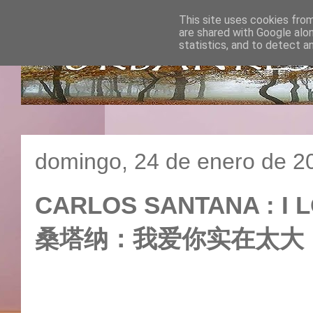
This site uses cookies from
are shared with Google alo
statistics, and to detect a
domingo, 24 de enero de 2
CARLOS SANTANA : I
桑塔纳：我爱你实在太大