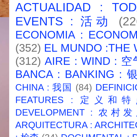
ACTUALIDAD : T
EVENTS : 活动
(22
ECONOMIA : ECONO
(352)
EL MUNDO :THE
(312)
AIRE : WIND : 
BANCA : BANKING :
CHINA : 我国
(84)
DEFINICI
FEATURES : 定义和
DEVELOPMENT : 农村
ARQUITECTURA : ARCHIT