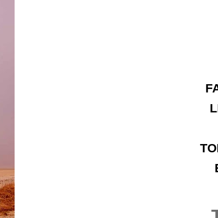
F
L
TO