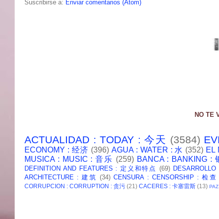
Suscribirse a:
Enviar comentarios (Atom)
NO TE 
ACTUALIDAD : TODAY : 今天
(3584)
EV
ECONOMY : 经济
(396)
AGUA : WATER : 水
(352)
EL
MUSICA : MUSIC : 音乐
(259)
BANCA : BANKING 
DEFINITION AND FEATURES : 定义和特点
(69)
DESARROLLO
ARCHITECTURE : 建筑
(34)
CENSURA : CENSORSHIP : 检查
CORRUPCION : CORRUPTION : 贪污
(21)
CACERES : 卡塞雷斯
(13)
PAZ