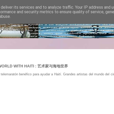
deliver its services and to analyze traffic. Your IP address and 
formance and security metrics to ensure quality of service, gen
abuse.
HE WORLD WITH HAITI : 艺术家与海地世界
telemaratón benéfico para ayudar a Haití. Grandes artistas del mundo del c