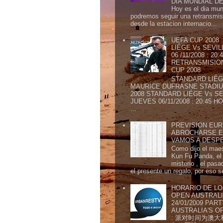
DIA MUNDIAL DE
Hoy es el dia mund
podremos seguir una retransmis
desde la estacion internacio...
UEFA CUP 2008
LIÉGE Vs SEVIL
06 /11/2008 : 20
RETRANSMISION 
CUP 2008
STANDARD LIÉG
MAURICE DUFRASNE STADIU
2008 STANDARD LIÉGE Vs SE
JUEVES 06/11/2008 : 20:45
...
PREVISION EURI
ABROCHARSE E
VAMOS A DESP
Como dijo el maes
Kun Fu Panda, el 
misterio , el pasa
el presente un regalo, por eso s
HORARIO DE LO
OPEN AUSTRALIA
24/01/2009 PAR
AUSTRALIA'S OP
: 派对时间为澳大