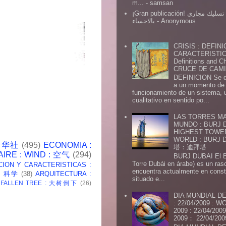
m...
- samsan
¡Gran publicación! شركة تسليك مجاري
بالاحساء
- Anonymous
CRISIS : DEFINI
CARACTERISTICA
Definitions and Ch
CRUCE DE CAMIN
DEFINICION Se de
a un momento de 
funcionamiento de un sistema,
cualitativo en sentido po...
LAS TORRES MA
MUNDO : BURJ D
HIGHEST TOWE
WORLD : BURJ
 新华社
(495)
ECONOMIA :
塔：迪拜塔
AIRE : WIND : 空气
(294)
BURJ DUBAI El Burj Du
Torre Dubái en árabe) es un ras
CION Y CARACTERISTICAS :
encuentra actualmente en const
 : 科学
(38)
ARQUITECTURA :
situado e...
: FALLEN TREE : 大树倒下
(26)
DIA MUNDIAL DE
: 22/04/2009 :
2009 : 22/04/2
2009： 22/04/20