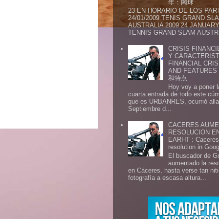
年：网球
23 EN HORARIO DE LOS PAR
24/01/2009 TENIS GRAND SL
AUSTRALIA 2009 24 JANUARY 
TENNIS GRAND SLAM AUSTR.
CRISIS FINANCI
Y CARACTERIST
FINANCIAL CRIS
AND FEATURE
和特点
Hoy voy a poner l
cuarta entrada de todo este cú
que es URBANRES, ocurrió alla 
Septiembre d...
CACERES AUME
RESOLUCION E
EARHT : Caceres 
resolution in Goo
El buscador de G
aumentado la res
en Cáceres, hasta verse tan ni
fotografía a escasa altura...