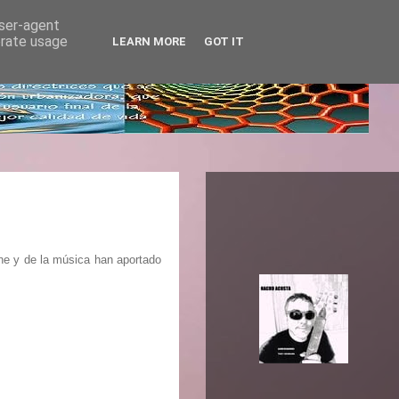
user-agent
erate usage
LEARN MORE
GOT IT
ine y de la música han aportado