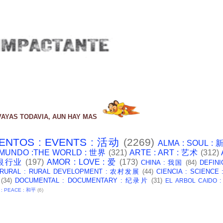
VAYAS TODAVIA, AUN HAY MAS
ENTOS : EVENTS : 活动
(2269)
ALMA : SOUL :
 MUNDO :THE WORLD : 世界
(321)
ARTE : ART : 艺术
(312)
: 银行业
(197)
AMOR : LOVE : 爱
(173)
CHINA : 我国
(84)
DEFINI
 RURAL : RURAL DEVELOPMENT : 农村发展
(44)
CIENCIA : SCIENCE
(34)
DOCUMENTAL : DOCUMENTARY : 纪录片
(31)
EL ARBOL CAIDO 
 : PEACE : 和平
(6)