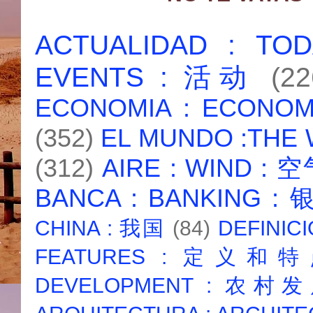
ACTUALIDAD : T
EVENTS : 活动
(22
ECONOMIA : ECONO
(352)
EL MUNDO :THE
(312)
AIRE : WIND : 
BANCA : BANKING :
CHINA : 我国
(84)
DEFINICI
FEATURES : 定义和
DEVELOPMENT : 农村