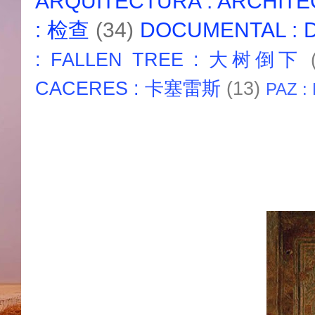
ARQUITECTURA : ARCHIT
: 检查
(34)
DOCUMENTAL :
: FALLEN TREE : 大树倒下
CACERES : 卡塞雷斯
(13)
PAZ :