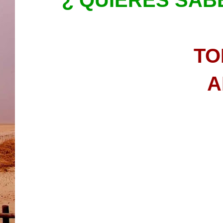
¿ QUIERES
SAB
TO
A