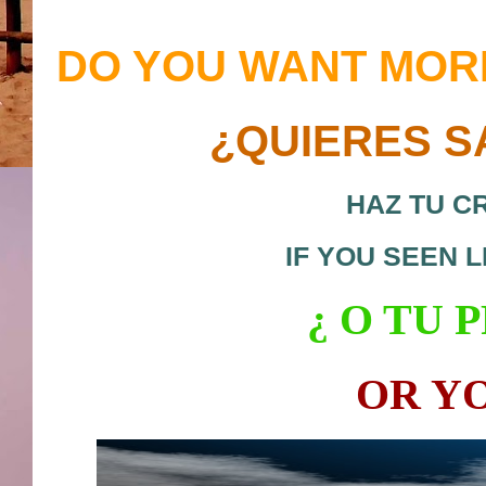
DO YOU WANT MOR
¿QUIERES S
HAZ TU C
IF YOU SEEN 
¿ O
TU P
OR Y