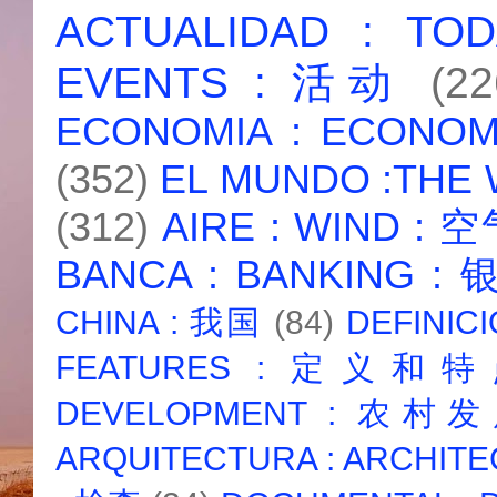
ACTUALIDAD : T
EVENTS : 活动
(22
ECONOMIA : ECONO
(352)
EL MUNDO :THE
(312)
AIRE : WIND : 
BANCA : BANKING :
CHINA : 我国
(84)
DEFINICI
FEATURES : 定义和
DEVELOPMENT : 农村
ARQUITECTURA : ARCHIT