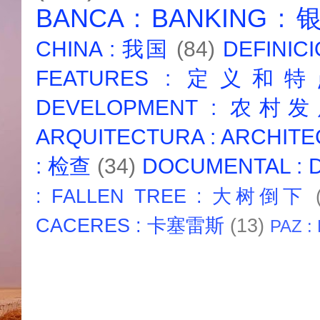
BANCA : BANKING :
CHINA : 我国
(84)
DEFINICI
FEATURES : 定义和
DEVELOPMENT : 农村
ARQUITECTURA : ARCHIT
: 检查
(34)
DOCUMENTAL :
: FALLEN TREE : 大树倒下
CACERES : 卡塞雷斯
(13)
PAZ :