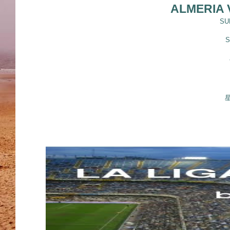
ALMERIA 
SUN
S
星