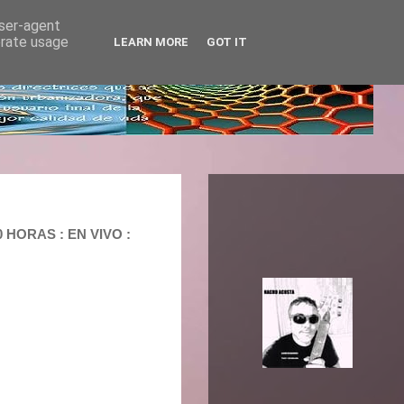
user-agent
erate usage
LEARN MORE
GOT IT
 HORAS : EN VIVO :