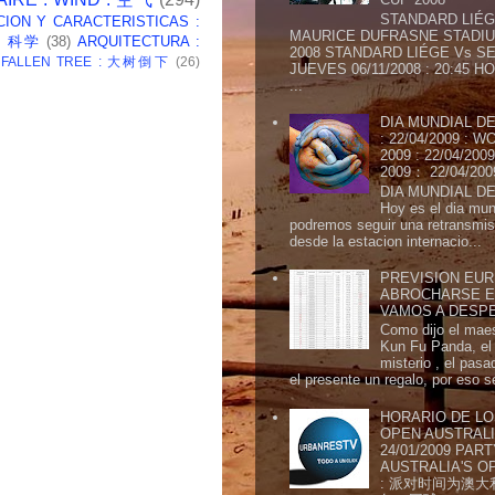
STANDARD LIÉG
CION Y CARACTERISTICAS :
MAURICE DUFRASNE STADIU
 : 科学
(38)
ARQUITECTURA :
2008 STANDARD LIÉGE Vs SE
: FALLEN TREE : 大树倒下
(26)
JUEVES 06/11/2008 : 20:45
...
DIA MUNDIAL DE
: 22/04/2009 :
2009 : 22/04/2
2009： 22/04/20
DIA MUNDIAL DE
Hoy es el dia mund
podremos seguir una retransmis
desde la estacion internacio...
PREVISION EURI
ABROCHARSE E
VAMOS A DESP
Como dijo el maes
Kun Fu Panda, el 
misterio , el pasa
el presente un regalo, por eso s
HORARIO DE LO
OPEN AUSTRALIA
24/01/2009 PAR
AUSTRALIA'S OP
: 派对时间为澳大