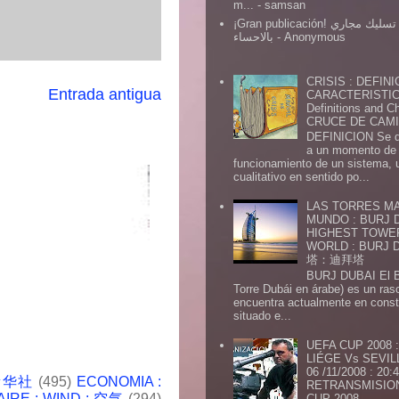
m...
- samsan
¡Gran publicación! شركة تسليك مجاري
بالاحساء
- Anonymous
CRISIS : DEFINI
Entrada antigua
CARACTERISTICA
Definitions and Ch
CRUCE DE CAMIN
DEFINICION Se de
a un momento de 
funcionamiento de un sistema,
cualitativo en sentido po...
LAS TORRES MA
MUNDO : BURJ D
HIGHEST TOWE
WORLD : BURJ
塔：迪拜塔
BURJ DUBAI El Burj Du
Torre Dubái en árabe) es un ras
encuentra actualmente en const
situado e...
UEFA CUP 2008
LIÉGE Vs SEVIL
06 /11/2008 : 20
 新华社
(495)
ECONOMIA :
RETRANSMISION 
AIRE : WIND : 空气
(294)
CUP 2008