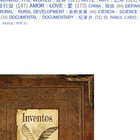
: 银行业
(197)
AMOR : LOVE : 爱
(173)
CHINA : 我国
(84)
DEFINI
 RURAL : RURAL DEVELOPMENT : 农村发展
(44)
CIENCIA : SCIENCE
(34)
DOCUMENTAL : DOCUMENTARY : 纪录片
(31)
EL ARBOL CAIDO 
 : PEACE : 和平
(6)