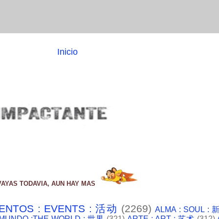
Inicio
VAYAS TODAVIA, AUN HAY MAS
ENTOS : EVENTS : 活动
(2269)
ALMA : SOUL :
 MUNDO :THE WORLD : 世界
(321)
ARTE : ART : 艺术
(312)