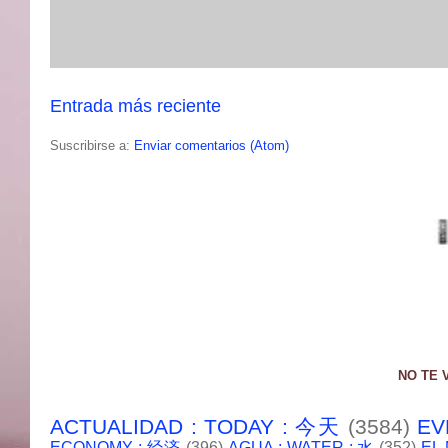
Entrada más reciente
Suscribirse a:
Enviar comentarios (Atom)
NO TE 
ACTUALIDAD : TODAY : 今天
(3584)
EV
ECONOMY : 经济
(396)
AGUA : WATER : 水
(352)
EL