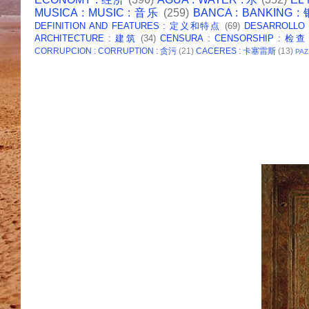
MUSICA : MUSIC : 音乐
(259)
BANCA : BANKING 
DEFINITION AND FEATURES : 定义和特点
(69)
DESARROLLO
ARCHITECTURE : 建筑
(34)
CENSURA : CENSORSHIP : 检查
CORRUPCION : CORRUPTION : 贪污
(21)
CACERES : 卡塞雷斯
(13)
PAZ