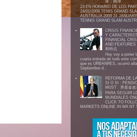
年：网球
23 EN HORARIO DE LOS PAR
24/01/2009 TENIS GRAND SL
AUSTRALIA 2009 24 JANUARY 
TENNIS GRAND SLAM AUSTR.
CRISIS FINANCI
Y CARACTERIST
FINANCIAL CRIS
AND FEATURE
和特点
Hoy voy a poner l
cuarta entrada de todo este cú
que es URBANRES, ocurrió alla 
Septiembre d...
REFORMA DE LA
SI O SI : PENS
MUST : 养老
PARA SEGUIR 
MUNDIALES ONL
CLICK TO FOLL
MARKETS ONLINE IN WA NT 