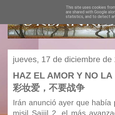
This site uses cookies from
are shared with Google alo
statistics, and to detect a
jueves, 17 de diciembre de
HAZ EL AMOR Y NO LA
彩妆爱，不要战争
Irán anunció ayer que había
misil Sajjil 2, el más avanz