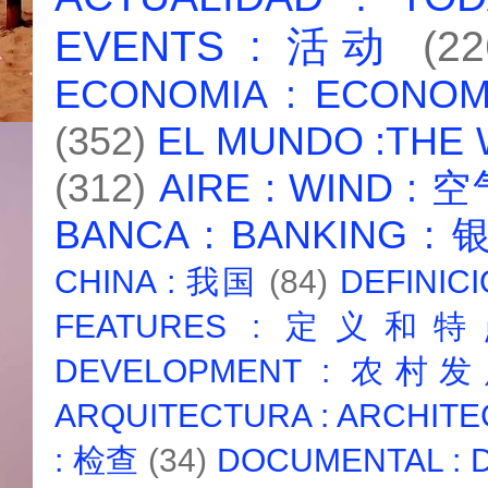
EVENTS : 活动
(22
ECONOMIA : ECONO
(352)
EL MUNDO :THE
(312)
AIRE : WIND : 
BANCA : BANKING :
CHINA : 我国
(84)
DEFINICI
FEATURES : 定义和
DEVELOPMENT : 农村
ARQUITECTURA : ARCHIT
: 检查
(34)
DOCUMENTAL :