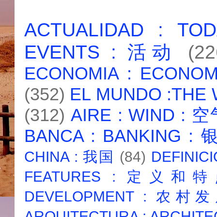
ACTUALIDAD : T
EVENTS : 活动
(22
ECONOMIA : ECONO
(352)
EL MUNDO :THE
(312)
AIRE : WIND : 
BANCA : BANKING :
CHINA : 我国
(84)
DEFINICI
FEATURES : 定义和
DEVELOPMENT : 农村
ARQUITECTURA : ARCHIT