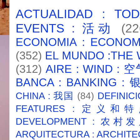
ACTUALIDAD : T
EVENTS : 活动
(22
ECONOMIA : ECONO
(352)
EL MUNDO :THE
(312)
AIRE : WIND : 
BANCA : BANKING :
CHINA : 我国
(84)
DEFINICI
FEATURES : 定义和
DEVELOPMENT : 农村
ARQUITECTURA : ARCHIT