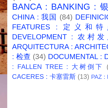
BANCA : BANKING :
CHINA : 我国
(84)
DEFINICI
FEATURES : 定义和
DEVELOPMENT : 农村
ARQUITECTURA : ARCHIT
: 检查
(34)
DOCUMENTAL :
: FALLEN TREE : 大树倒下
CACERES : 卡塞雷斯
(13)
PAZ :